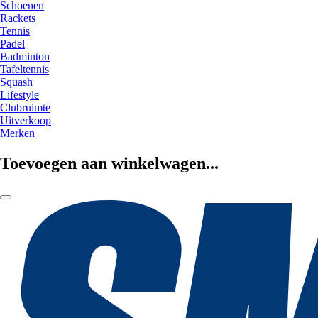
Schoenen
Rackets
Tennis
Padel
Badminton
Tafeltennis
Squash
Lifestyle
Clubruimte
Uitverkoop
Merken
Toevoegen aan winkelwagen...