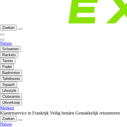
Zoeken
Nieuw
Schoenen
Rackets
Tennis
Padel
Badminton
Tafeltennis
Squash
Lifestyle
Clubruimte
Uitverkoop
Merken
Klantenservice in Frankrijk
Veilig betalen
Gemakkelijk retourneren
Zoeken
Nieuw