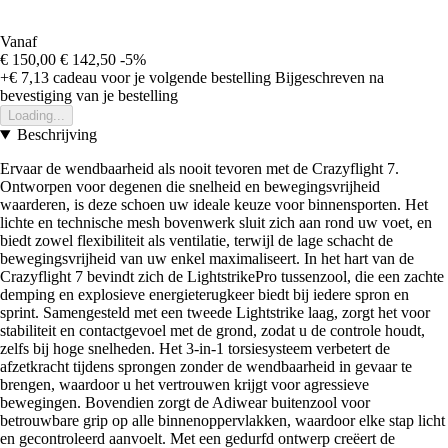
Vanaf
€ 150,00
€ 142,50
-5%
+€ 7,13
cadeau voor je volgende bestelling
Bijgeschreven na
bevestiging van je bestelling
Loading...
Beschrijving
Ervaar de wendbaarheid als nooit tevoren met de Crazyflight 7.
Ontworpen voor degenen die snelheid en bewegingsvrijheid
waarderen, is deze schoen uw ideale keuze voor binnensporten. Het
lichte en technische mesh bovenwerk sluit zich aan rond uw voet, en
biedt zowel flexibiliteit als ventilatie, terwijl de lage schacht de
bewegingsvrijheid van uw enkel maximaliseert. In het hart van de
Crazyflight 7 bevindt zich de LightstrikePro tussenzool, die een zachte
demping en explosieve energieterugkeer biedt bij iedere spron en
sprint. Samengesteld met een tweede Lightstrike laag, zorgt het voor
stabiliteit en contactgevoel met de grond, zodat u de controle houdt,
zelfs bij hoge snelheden. Het 3-in-1 torsiesysteem verbetert de
afzetkracht tijdens sprongen zonder de wendbaarheid in gevaar te
brengen, waardoor u het vertrouwen krijgt voor agressieve
bewegingen. Bovendien zorgt de Adiwear buitenzool voor
betrouwbare grip op alle binnenoppervlakken, waardoor elke stap licht
en gecontroleerd aanvoelt. Met een gedurfd ontwerp creëert de