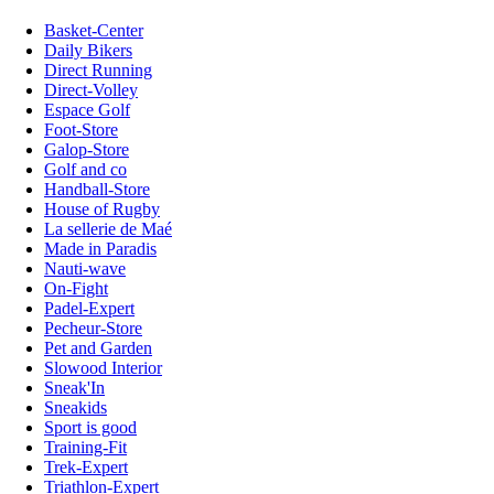
Basket-Center
Daily Bikers
Direct Running
Direct-Volley
Espace Golf
Foot-Store
Galop-Store
Golf and co
Handball-Store
House of Rugby
La sellerie de Maé
Made in Paradis
Nauti-wave
On-Fight
Padel-Expert
Pecheur-Store
Pet and Garden
Slowood Interior
Sneak'In
Sneakids
Sport is good
Training-Fit
Trek-Expert
Triathlon-Expert