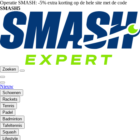
Operatie SMASH: -5% extra korting op de hele site met de code
SMASH5
Zoeken
Nieuw
Schoenen
Rackets
Tennis
Padel
Badminton
Tafeltennis
Squash
Lifestyle