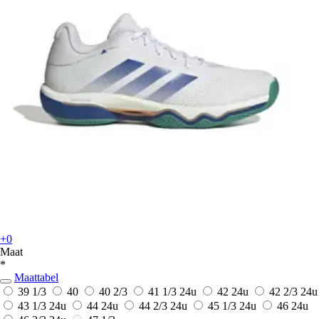
+0
Maat
*
Maattabel
39 1/3
40
40 2/3
41 1/3
24u
42
24u
42 2/3
24u
43 1/3
24u
44
24u
44 2/3
24u
45 1/3
24u
46
24u