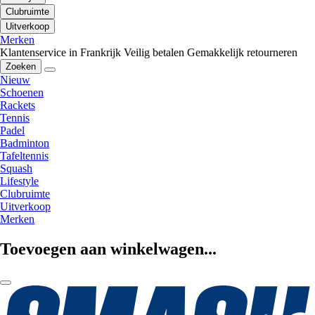
Clubruimte
Uitverkoop
Merken
Klantenservice in Frankrijk
Veilig betalen
Gemakkelijk retourneren
Zoeken
Nieuw
Schoenen
Rackets
Tennis
Padel
Badminton
Tafeltennis
Squash
Lifestyle
Clubruimte
Uitverkoop
Merken
Toevoegen aan winkelwagen...