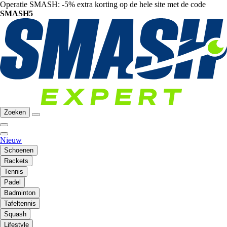
Operatie SMASH: -5% extra korting op de hele site met de code
SMASH5
Zoeken
Nieuw
Schoenen
Rackets
Tennis
Padel
Badminton
Tafeltennis
Squash
Lifestyle