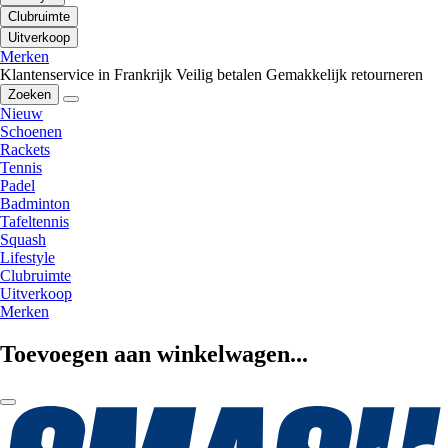
Clubruimte
Uitverkoop
Merken
Klantenservice in Frankrijk
Veilig betalen
Gemakkelijk retourneren
Zoeken
Nieuw
Schoenen
Rackets
Tennis
Padel
Badminton
Tafeltennis
Squash
Lifestyle
Clubruimte
Uitverkoop
Merken
Toevoegen aan winkelwagen...