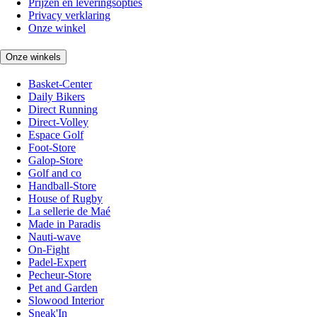
Prijzen en leveringsopties
Privacy verklaring
Onze winkel
Onze winkels
Basket-Center
Daily Bikers
Direct Running
Direct-Volley
Espace Golf
Foot-Store
Galop-Store
Golf and co
Handball-Store
House of Rugby
La sellerie de Maé
Made in Paradis
Nauti-wave
On-Fight
Padel-Expert
Pecheur-Store
Pet and Garden
Slowood Interior
Sneak'In