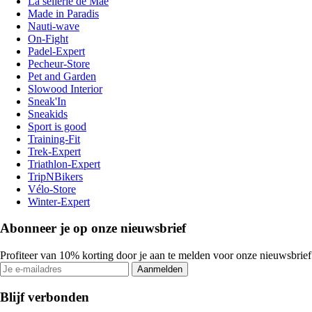
La sellerie de Maé
Made in Paradis
Nauti-wave
On-Fight
Padel-Expert
Pecheur-Store
Pet and Garden
Slowood Interior
Sneak'In
Sneakids
Sport is good
Training-Fit
Trek-Expert
Triathlon-Expert
TripNBikers
Vélo-Store
Winter-Expert
Abonneer je op onze nieuwsbrief
Profiteer van 10% korting door je aan te melden voor onze nieuwsbrief
Aanmelden
Blijf verbonden