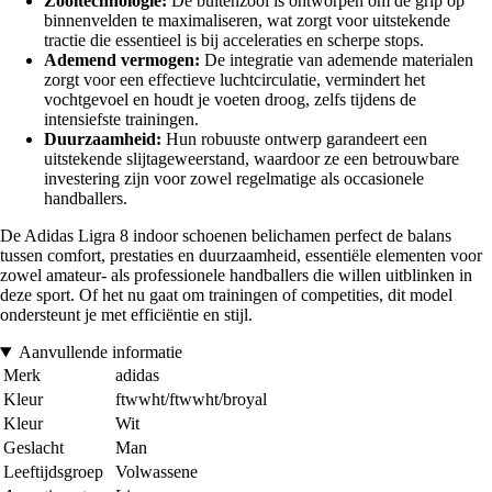
Zooltechnologie:
De buitenzool is ontworpen om de grip op
binnenvelden te maximaliseren, wat zorgt voor uitstekende
tractie die essentieel is bij acceleraties en scherpe stops.
Ademend vermogen:
De integratie van ademende materialen
zorgt voor een effectieve luchtcirculatie, vermindert het
vochtgevoel en houdt je voeten droog, zelfs tijdens de
intensiefste trainingen.
Duurzaamheid:
Hun robuuste ontwerp garandeert een
uitstekende slijtageweerstand, waardoor ze een betrouwbare
investering zijn voor zowel regelmatige als occasionele
handballers.
De Adidas Ligra 8 indoor schoenen belichamen perfect de balans
tussen comfort, prestaties en duurzaamheid, essentiële elementen voor
zowel amateur- als professionele handballers die willen uitblinken in
deze sport. Of het nu gaat om trainingen of competities, dit model
ondersteunt je met efficiëntie en stijl.
Aanvullende informatie
Merk
adidas
Kleur
ftwwht/ftwwht/broyal
Kleur
Wit
Geslacht
Man
Leeftijdsgroep
Volwassene