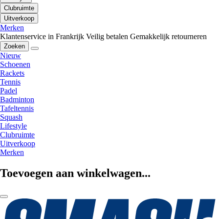
Clubruimte
Uitverkoop
Merken
Klantenservice in Frankrijk
Veilig betalen
Gemakkelijk retourneren
Zoeken
Nieuw
Schoenen
Rackets
Tennis
Padel
Badminton
Tafeltennis
Squash
Lifestyle
Clubruimte
Uitverkoop
Merken
Toevoegen aan winkelwagen...