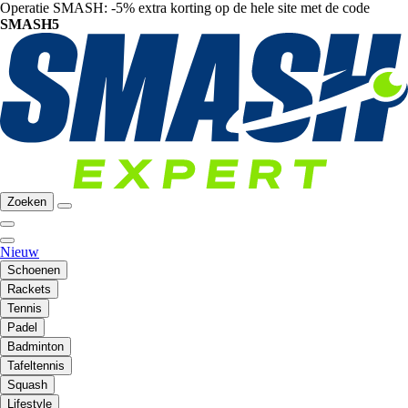
Operatie SMASH: -5% extra korting op de hele site met de code
SMASH5
Zoeken
Nieuw
Schoenen
Rackets
Tennis
Padel
Badminton
Tafeltennis
Squash
Lifestyle