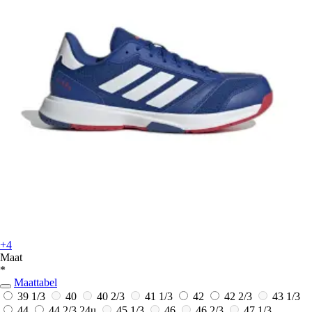
+4
Maat
*
Maattabel
39 1/3
40
40 2/3
41 1/3
42
42 2/3
43 1/3
44
44 2/3
24u
45 1/3
46
46 2/3
47 1/3