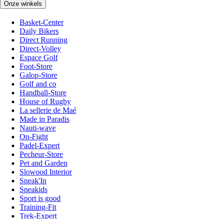
Onze winkels
Basket-Center
Daily Bikers
Direct Running
Direct-Volley
Espace Golf
Foot-Store
Galop-Store
Golf and co
Handball-Store
House of Rugby
La sellerie de Maé
Made in Paradis
Nauti-wave
On-Fight
Padel-Expert
Pecheur-Store
Pet and Garden
Slowood Interior
Sneak'In
Sneakids
Sport is good
Training-Fit
Trek-Expert