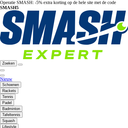
Operatie SMASH: -5% extra korting op de hele site met de code
SMASH5
Zoeken
Nieuw
Schoenen
Rackets
Tennis
Padel
Badminton
Tafeltennis
Squash
Lifestyle