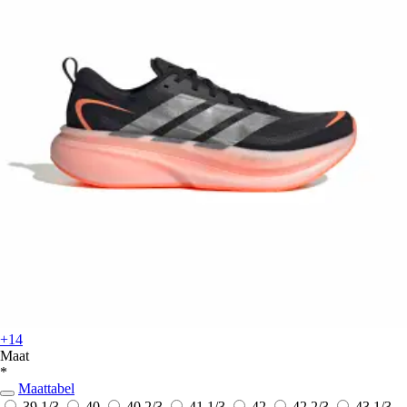
+14
Maat
*
Maattabel
39 1/3
40
40 2/3
41 1/3
42
42 2/3
43 1/3