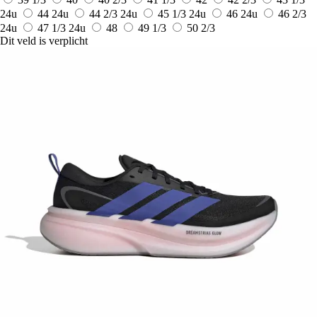
24u
44
24u
44 2/3
24u
45 1/3
24u
46
24u
46 2/3
24u
47 1/3
24u
48
49 1/3
50 2/3
Dit veld is verplicht