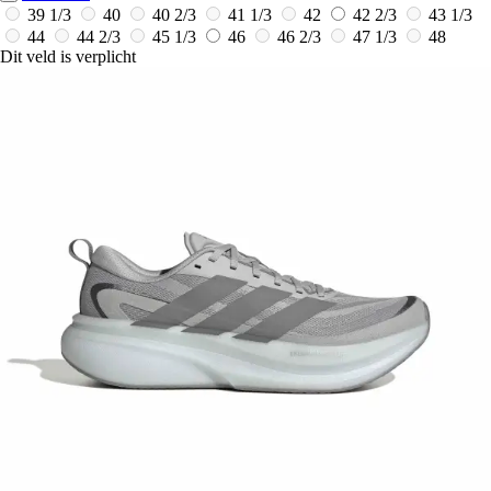
39 1/3
40
40 2/3
41 1/3
42
42 2/3
43 1/3
44
44 2/3
45 1/3
46
46 2/3
47 1/3
48
Dit veld is verplicht