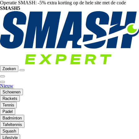
Operatie SMASH: -5% extra korting op de hele site met de code
SMASH5
Zoeken
Nieuw
Schoenen
Rackets
Tennis
Padel
Badminton
Tafeltennis
Squash
Lifestyle