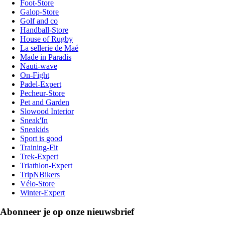
Foot-Store
Galop-Store
Golf and co
Handball-Store
House of Rugby
La sellerie de Maé
Made in Paradis
Nauti-wave
On-Fight
Padel-Expert
Pecheur-Store
Pet and Garden
Slowood Interior
Sneak'In
Sneakids
Sport is good
Training-Fit
Trek-Expert
Triathlon-Expert
TripNBikers
Vélo-Store
Winter-Expert
Abonneer je op onze nieuwsbrief