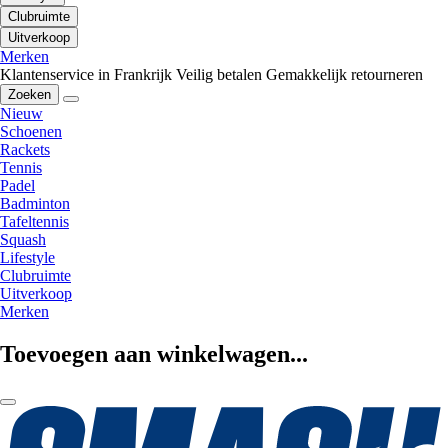
Clubruimte
Uitverkoop
Merken
Klantenservice in Frankrijk
Veilig betalen
Gemakkelijk retourneren
Zoeken
Nieuw
Schoenen
Rackets
Tennis
Padel
Badminton
Tafeltennis
Squash
Lifestyle
Clubruimte
Uitverkoop
Merken
Toevoegen aan winkelwagen...