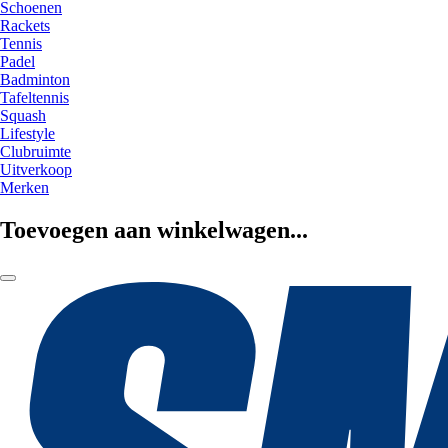
Schoenen
Rackets
Tennis
Padel
Badminton
Tafeltennis
Squash
Lifestyle
Clubruimte
Uitverkoop
Merken
Toevoegen aan winkelwagen...