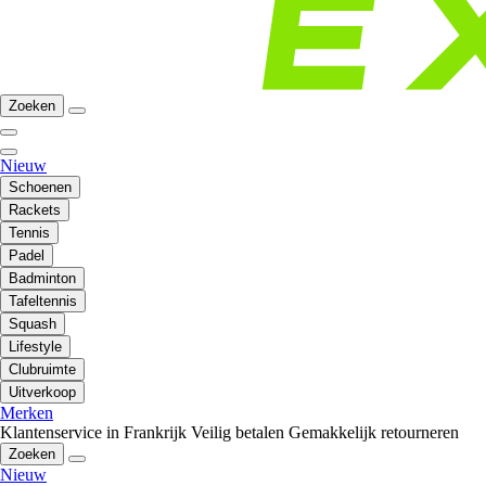
Zoeken
Nieuw
Schoenen
Rackets
Tennis
Padel
Badminton
Tafeltennis
Squash
Lifestyle
Clubruimte
Uitverkoop
Merken
Klantenservice in Frankrijk
Veilig betalen
Gemakkelijk retourneren
Zoeken
Nieuw