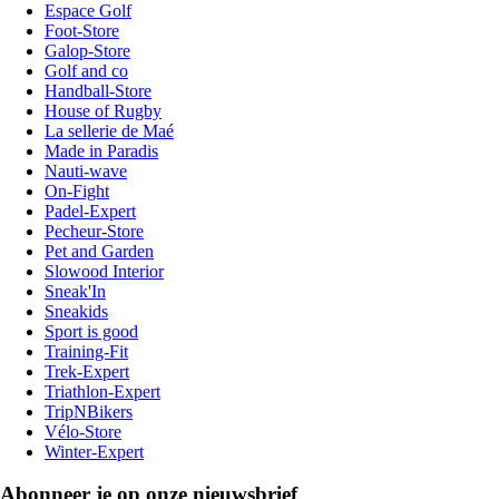
Espace Golf
Foot-Store
Galop-Store
Golf and co
Handball-Store
House of Rugby
La sellerie de Maé
Made in Paradis
Nauti-wave
On-Fight
Padel-Expert
Pecheur-Store
Pet and Garden
Slowood Interior
Sneak'In
Sneakids
Sport is good
Training-Fit
Trek-Expert
Triathlon-Expert
TripNBikers
Vélo-Store
Winter-Expert
Abonneer je op onze nieuwsbrief