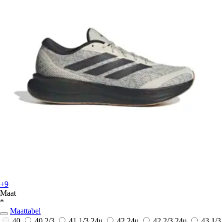
+9
Maat
*
Maattabel
40
40 2/3
41 1/3
24u
42
24u
42 2/3
24u
43 1/3