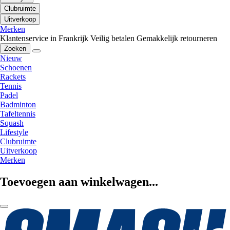
Clubruimte
Uitverkoop
Merken
Klantenservice in Frankrijk
Veilig betalen
Gemakkelijk retourneren
Zoeken
Nieuw
Schoenen
Rackets
Tennis
Padel
Badminton
Tafeltennis
Squash
Lifestyle
Clubruimte
Uitverkoop
Merken
Toevoegen aan winkelwagen...