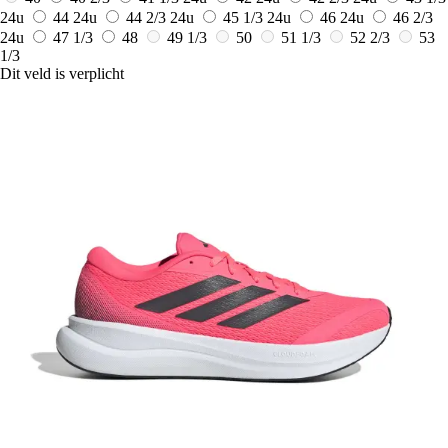
24u
44
24u
44 2/3
24u
45 1/3
24u
46
24u
46 2/3
24u
47 1/3
48
49 1/3
50
51 1/3
52 2/3
53
1/3
Dit veld is verplicht