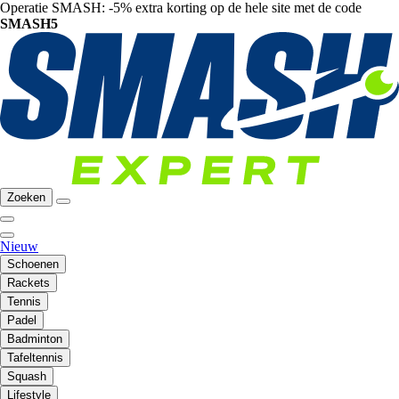
Operatie SMASH: -5% extra korting op de hele site met de code
SMASH5
Zoeken
Nieuw
Schoenen
Rackets
Tennis
Padel
Badminton
Tafeltennis
Squash
Lifestyle