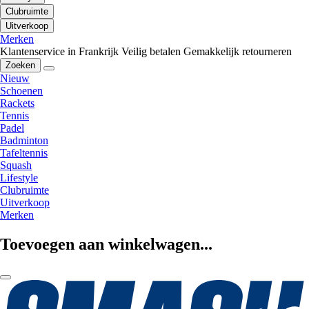
Clubruimte
Uitverkoop
Merken
Klantenservice in Frankrijk
Veilig betalen
Gemakkelijk retourneren
Zoeken
Nieuw
Schoenen
Rackets
Tennis
Padel
Badminton
Tafeltennis
Squash
Lifestyle
Clubruimte
Uitverkoop
Merken
Toevoegen aan winkelwagen...