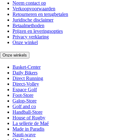
Neem contact op
Verkoopvoorwaarden
Retourneren en terugbetalen
Juridische disclaimer
Betaalmethoden
Prijzen en leveringsopties
Privacy verklaring
Onze winkel
Onze winkels
Basket-Center
Daily Bikers
Direct Running
Direct-Volley
Espace Golf
Foot-Store
Galop-Store
Golf and co
Handball-Store
House of Rugby
La sellerie de Maé
Made in Paradis
Nauti-wave