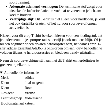
soort training.
Adequate ademend vermogen:
De technische stof zorgt voor
uitstekende luchtcirculatie om vocht af te voeren en je lichaam
koel te houden.
Veelzijdige stijl:
Dit T-shirt is niet alleen voor hardlopen, je kunt
het ook dagelijks dragen, of het nu voor sportieve of casual
activiteiten is.
Kiezen voor dit crop T-shirt betekent kiezen voor een kledingstuk dat
je ondersteunt in je sportprestaties, terwijl je ook modieus blijft. Of je
nu een beginner of een ervaren hardloopster bent, het dames crop T-
shirt adidas Essential Adi365 is ontworpen om aan jouw behoeften te
voldoen tijdens je hardloopsessies en biedt een trendy uitstraling.
Neem de sportieve chique stijl aan met dit T-shirt en herdefinieer je
grenzen bij elke run.
Aanvullende informatie
Merk
adidas
Kleur
dual magenta
Kleur
Roze
Geslacht
Vrouw
Leeftijdsgroep
Volwassene
Hoofdmateriaal
katoen