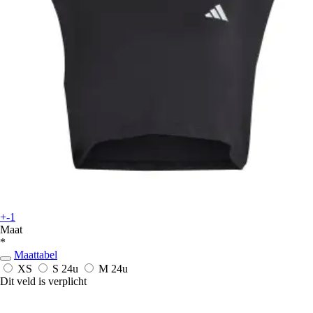
+-1
Maat
*
Maattabel
XS
S
24u
M
24u
Dit veld is verplicht