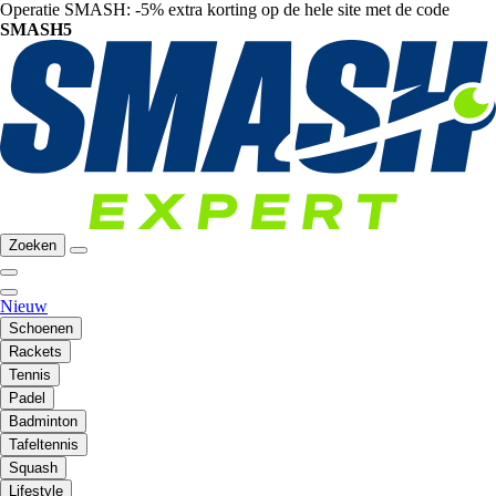
Operatie SMASH: -5% extra korting op de hele site met de code
SMASH5
Zoeken
Nieuw
Schoenen
Rackets
Tennis
Padel
Badminton
Tafeltennis
Squash
Lifestyle