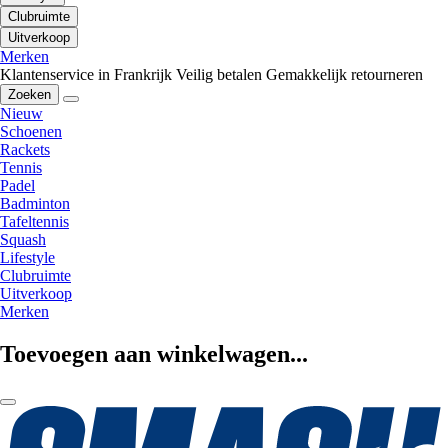
Clubruimte
Uitverkoop
Merken
Klantenservice in Frankrijk
Veilig betalen
Gemakkelijk retourneren
Zoeken
Nieuw
Schoenen
Rackets
Tennis
Padel
Badminton
Tafeltennis
Squash
Lifestyle
Clubruimte
Uitverkoop
Merken
Toevoegen aan winkelwagen...