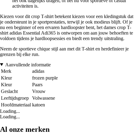
het ook dagelijks dragen, of het nu voor sportieve of casual
activiteiten is.
Kiezen voor dit crop T-shirt betekent kiezen voor een kledingstuk dat
je ondersteunt in je sportprestaties, terwijl je ook modieus blijft. Of je
nu een beginner of een ervaren hardloopster bent, het dames crop T-
shirt adidas Essential Adi365 is ontworpen om aan jouw behoeften te
voldoen tijdens je hardloopsessies en biedt een trendy uitstraling.
Neem de sportieve chique stijl aan met dit T-shirt en herdefinieer je
grenzen bij elke run.
Aanvullende informatie
Merk
adidas
Kleur
frozen purple
Kleur
Paars
Geslacht
Vrouw
Leeftijdsgroep
Volwassene
Hoofdmateriaal
katoen
Loading...
Loading...
Al onze merken