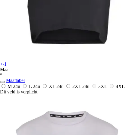
+-1
Maat
*
Maattabel
M
24u
L
24u
XL
24u
2XL
24u
3XL
4XL
Dit veld is verplicht