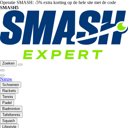
Operatie SMASH: -5% extra korting op de hele site met de code
SMASH5
Zoeken
Nieuw
Schoenen
Rackets
Tennis
Padel
Badminton
Tafeltennis
Squash
Lifestyle