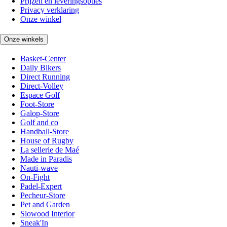
Prijzen en leveringsopties
Privacy verklaring
Onze winkel
Onze winkels
Basket-Center
Daily Bikers
Direct Running
Direct-Volley
Espace Golf
Foot-Store
Galop-Store
Golf and co
Handball-Store
House of Rugby
La sellerie de Maé
Made in Paradis
Nauti-wave
On-Fight
Padel-Expert
Pecheur-Store
Pet and Garden
Slowood Interior
Sneak'In