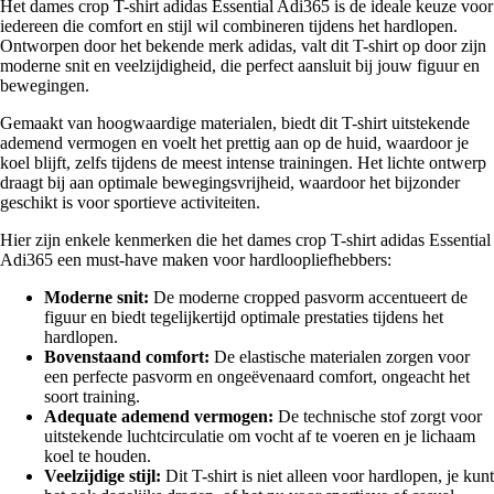
Het dames crop T-shirt adidas Essential Adi365 is de ideale keuze voor
iedereen die comfort en stijl wil combineren tijdens het hardlopen.
Ontworpen door het bekende merk adidas, valt dit T-shirt op door zijn
moderne snit en veelzijdigheid, die perfect aansluit bij jouw figuur en
bewegingen.
Gemaakt van hoogwaardige materialen, biedt dit T-shirt uitstekende
ademend vermogen en voelt het prettig aan op de huid, waardoor je
koel blijft, zelfs tijdens de meest intense trainingen. Het lichte ontwerp
draagt bij aan optimale bewegingsvrijheid, waardoor het bijzonder
geschikt is voor sportieve activiteiten.
Hier zijn enkele kenmerken die het dames crop T-shirt adidas Essential
Adi365 een must-have maken voor hardloopliefhebbers:
Moderne snit:
De moderne cropped pasvorm accentueert de
figuur en biedt tegelijkertijd optimale prestaties tijdens het
hardlopen.
Bovenstaand comfort:
De elastische materialen zorgen voor
een perfecte pasvorm en ongeëvenaard comfort, ongeacht het
soort training.
Adequate ademend vermogen:
De technische stof zorgt voor
uitstekende luchtcirculatie om vocht af te voeren en je lichaam
koel te houden.
Veelzijdige stijl:
Dit T-shirt is niet alleen voor hardlopen, je kunt