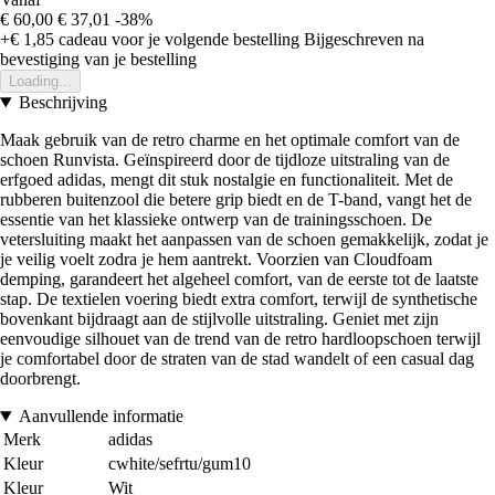
€ 60,00
€ 37,01
-38%
+€ 1,85
cadeau voor je volgende bestelling
Bijgeschreven na
bevestiging van je bestelling
Loading...
Beschrijving
Maak gebruik van de retro charme en het optimale comfort van de
schoen Runvista. Geïnspireerd door de tijdloze uitstraling van de
erfgoed adidas, mengt dit stuk nostalgie en functionaliteit. Met de
rubberen buitenzool die betere grip biedt en de T-band, vangt het de
essentie van het klassieke ontwerp van de trainingsschoen. De
vetersluiting maakt het aanpassen van de schoen gemakkelijk, zodat je
je veilig voelt zodra je hem aantrekt. Voorzien van Cloudfoam
demping, garandeert het algeheel comfort, van de eerste tot de laatste
stap. De textielen voering biedt extra comfort, terwijl de synthetische
bovenkant bijdraagt aan de stijlvolle uitstraling. Geniet met zijn
eenvoudige silhouet van de trend van de retro hardloopschoen terwijl
je comfortabel door de straten van de stad wandelt of een casual dag
doorbrengt.
Aanvullende informatie
Merk
adidas
Kleur
cwhite/sefrtu/gum10
Kleur
Wit