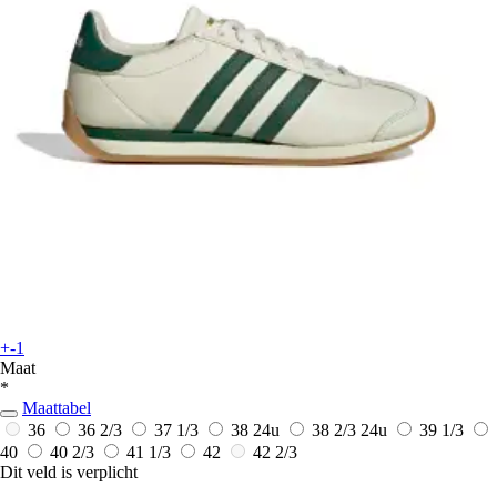
+-1
Maat
*
Maattabel
36
36 2/3
37 1/3
38
24u
38 2/3
24u
39 1/3
40
40 2/3
41 1/3
42
42 2/3
Dit veld is verplicht