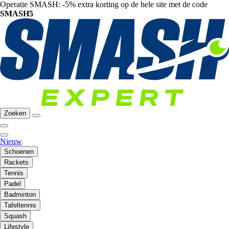
Operatie SMASH: -5% extra korting op de hele site met de code
SMASH5
Zoeken
Nieuw
Schoenen
Rackets
Tennis
Padel
Badminton
Tafeltennis
Squash
Lifestyle