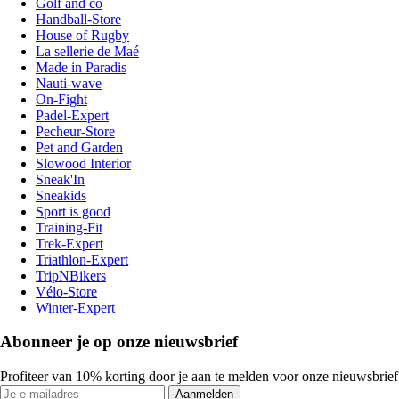
Golf and co
Handball-Store
House of Rugby
La sellerie de Maé
Made in Paradis
Nauti-wave
On-Fight
Padel-Expert
Pecheur-Store
Pet and Garden
Slowood Interior
Sneak'In
Sneakids
Sport is good
Training-Fit
Trek-Expert
Triathlon-Expert
TripNBikers
Vélo-Store
Winter-Expert
Abonneer je op onze nieuwsbrief
Profiteer van 10% korting door je aan te melden voor onze nieuwsbrief
Aanmelden