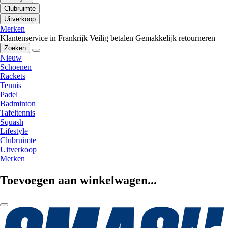
Clubruimte
Uitverkoop
Merken
Klantenservice in Frankrijk
Veilig betalen
Gemakkelijk retourneren
Zoeken
Nieuw
Schoenen
Rackets
Tennis
Padel
Badminton
Tafeltennis
Squash
Lifestyle
Clubruimte
Uitverkoop
Merken
Toevoegen aan winkelwagen...