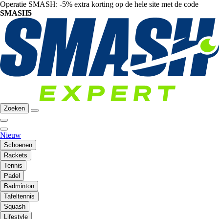
Operatie SMASH: -5% extra korting op de hele site met de code
SMASH5
Zoeken
Nieuw
Schoenen
Rackets
Tennis
Padel
Badminton
Tafeltennis
Squash
Lifestyle