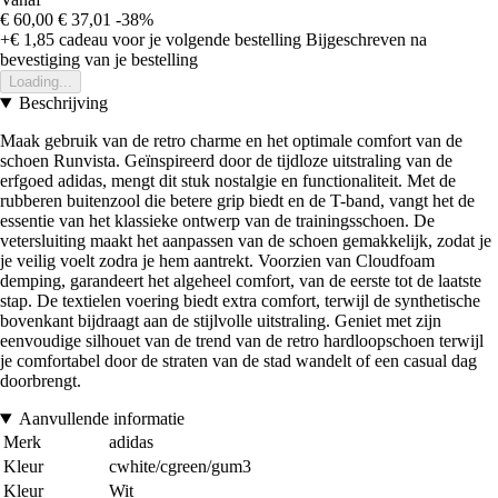
€ 60,00
€ 37,01
-38%
+€ 1,85
cadeau voor je volgende bestelling
Bijgeschreven na
bevestiging van je bestelling
Loading...
Beschrijving
Maak gebruik van de retro charme en het optimale comfort van de
schoen Runvista. Geïnspireerd door de tijdloze uitstraling van de
erfgoed adidas, mengt dit stuk nostalgie en functionaliteit. Met de
rubberen buitenzool die betere grip biedt en de T-band, vangt het de
essentie van het klassieke ontwerp van de trainingsschoen. De
vetersluiting maakt het aanpassen van de schoen gemakkelijk, zodat je
je veilig voelt zodra je hem aantrekt. Voorzien van Cloudfoam
demping, garandeert het algeheel comfort, van de eerste tot de laatste
stap. De textielen voering biedt extra comfort, terwijl de synthetische
bovenkant bijdraagt aan de stijlvolle uitstraling. Geniet met zijn
eenvoudige silhouet van de trend van de retro hardloopschoen terwijl
je comfortabel door de straten van de stad wandelt of een casual dag
doorbrengt.
Aanvullende informatie
Merk
adidas
Kleur
cwhite/cgreen/gum3
Kleur
Wit