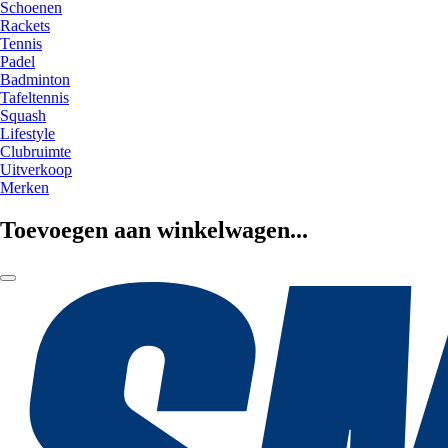
Schoenen
Rackets
Tennis
Padel
Badminton
Tafeltennis
Squash
Lifestyle
Clubruimte
Uitverkoop
Merken
Toevoegen aan winkelwagen...