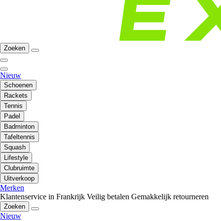
Zoeken
Nieuw
Schoenen
Rackets
Tennis
Padel
Badminton
Tafeltennis
Squash
Lifestyle
Clubruimte
Uitverkoop
Merken
Klantenservice in Frankrijk
Veilig betalen
Gemakkelijk retourneren
Zoeken
Nieuw