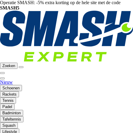
Operatie SMASH: -5% extra korting op de hele site met de code
SMASH5
Zoeken
Nieuw
Schoenen
Rackets
Tennis
Padel
Badminton
Tafeltennis
Squash
Lifestyle