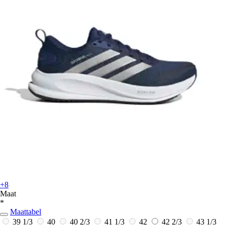
+8
Maat
*
Maattabel
39 1/3
40
40 2/3
41 1/3
42
42 2/3
43 1/3