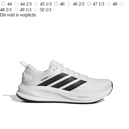
44
44 2/3
45 1/3
46
46 2/3
47 1/3
48
48 2/3
49 1/3
50 2/3
Dit veld is verplicht