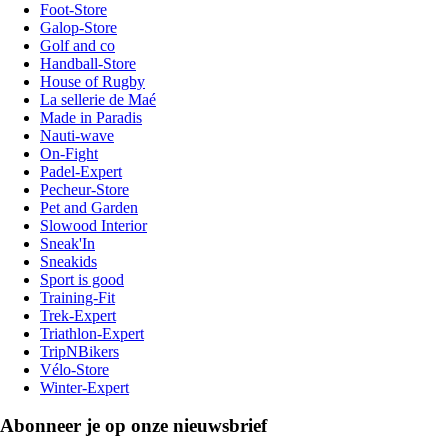
Foot-Store
Galop-Store
Golf and co
Handball-Store
House of Rugby
La sellerie de Maé
Made in Paradis
Nauti-wave
On-Fight
Padel-Expert
Pecheur-Store
Pet and Garden
Slowood Interior
Sneak'In
Sneakids
Sport is good
Training-Fit
Trek-Expert
Triathlon-Expert
TripNBikers
Vélo-Store
Winter-Expert
Abonneer je op onze nieuwsbrief