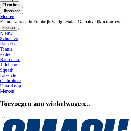
Clubruimte
Uitverkoop
Merken
Klantenservice in Frankrijk
Veilig betalen
Gemakkelijk retourneren
Zoeken
Nieuw
Schoenen
Rackets
Tennis
Padel
Badminton
Tafeltennis
Squash
Lifestyle
Clubruimte
Uitverkoop
Merken
Toevoegen aan winkelwagen...