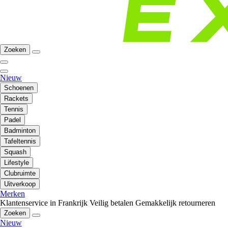
Zoeken
Nieuw
Schoenen
Rackets
Tennis
Padel
Badminton
Tafeltennis
Squash
Lifestyle
Clubruimte
Uitverkoop
Merken
Klantenservice in Frankrijk
Veilig betalen
Gemakkelijk retourneren
Zoeken
Nieuw