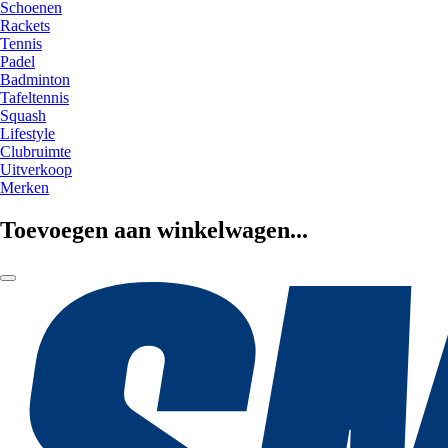
Schoenen
Rackets
Tennis
Padel
Badminton
Tafeltennis
Squash
Lifestyle
Clubruimte
Uitverkoop
Merken
Toevoegen aan winkelwagen...