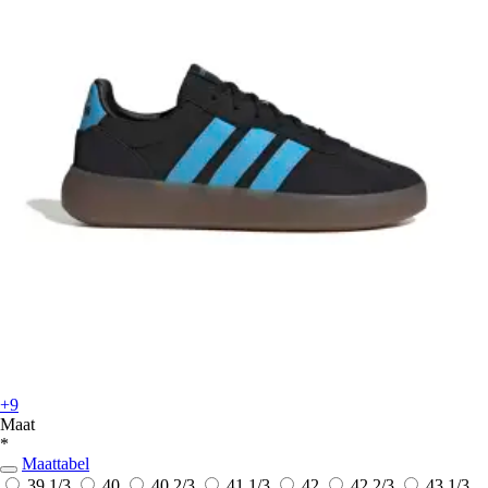
+9
Maat
*
Maattabel
39 1/3
40
40 2/3
41 1/3
42
42 2/3
43 1/3