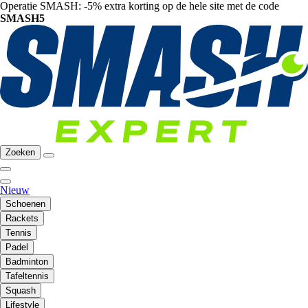
Operatie SMASH: -5% extra korting op de hele site met de code
SMASH5
Zoeken
Nieuw
Schoenen
Rackets
Tennis
Padel
Badminton
Tafeltennis
Squash
Lifestyle