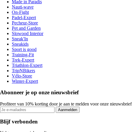
Made in Paradis
Nauti-wave
On-Fight
Padel-Expert
Pecheur-Store
Pet and Garden
Slowood Interior
Sneak'In
Sneakids
Sport is good
Training-Fit
Trek-Expert
Triathlon-Expert
TripNBikers
Vélo-Store
Winter-Expert
Abonneer je op onze nieuwsbrief
Profiteer van 10% korting door je aan te melden voor onze nieuwsbrief
Aanmelden
Blijf verbonden