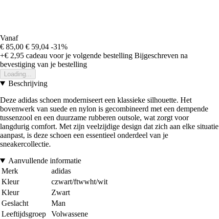
Vanaf
€ 85,00
€ 59,04
-31%
+€ 2,95
cadeau voor je volgende bestelling
Bijgeschreven na
bevestiging van je bestelling
Loading...
Beschrijving
Deze adidas schoen moderniseert een klassieke silhouette. Het
bovenwerk van suede en nylon is gecombineerd met een dempende
tussenzool en een duurzame rubberen outsole, wat zorgt voor
langdurig comfort. Met zijn veelzijdige design dat zich aan elke situatie
aanpast, is deze schoen een essentieel onderdeel van je
sneakercollectie.
Aanvullende informatie
Merk
adidas
Kleur
czwart/ftwwht/wit
Kleur
Zwart
Geslacht
Man
Leeftijdsgroep
Volwassene