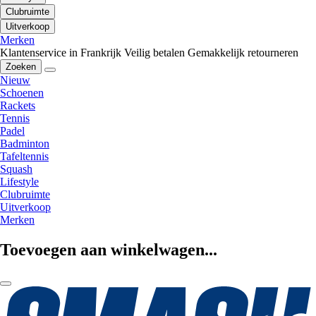
Clubruimte
Uitverkoop
Merken
Klantenservice in Frankrijk
Veilig betalen
Gemakkelijk retourneren
Zoeken
Nieuw
Schoenen
Rackets
Tennis
Padel
Badminton
Tafeltennis
Squash
Lifestyle
Clubruimte
Uitverkoop
Merken
Toevoegen aan winkelwagen...