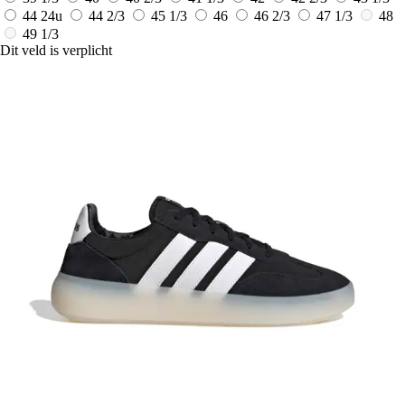
44
24u
44 2/3
45 1/3
46
46 2/3
47 1/3
48
49 1/3
Dit veld is verplicht