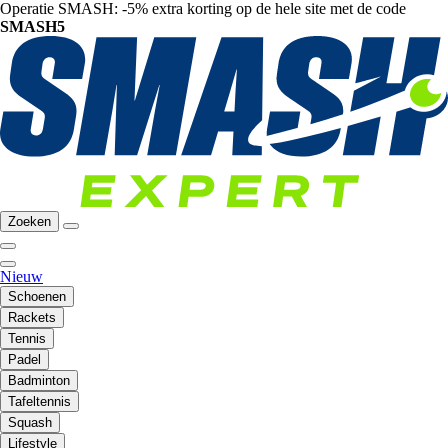
Operatie SMASH: -5% extra korting op de hele site met de code
SMASH5
Zoeken
Nieuw
Schoenen
Rackets
Tennis
Padel
Badminton
Tafeltennis
Squash
Lifestyle