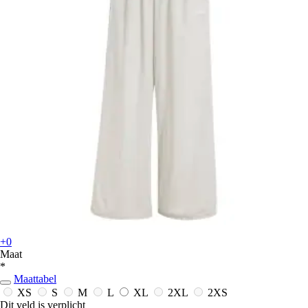
+0
Maat
*
Maattabel
XS
S
M
L
XL
2XL
2XS
Dit veld is verplicht