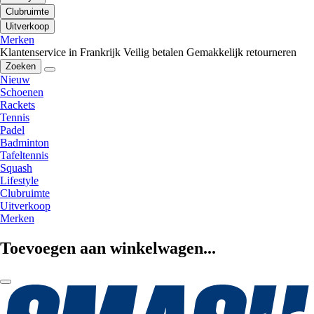
Clubruimte
Uitverkoop
Merken
Klantenservice in Frankrijk
Veilig betalen
Gemakkelijk retourneren
Zoeken
Nieuw
Schoenen
Rackets
Tennis
Padel
Badminton
Tafeltennis
Squash
Lifestyle
Clubruimte
Uitverkoop
Merken
Toevoegen aan winkelwagen...