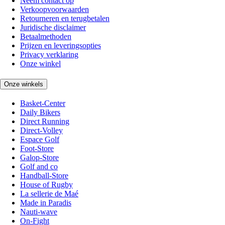
Neem contact op
Verkoopvoorwaarden
Retourneren en terugbetalen
Juridische disclaimer
Betaalmethoden
Prijzen en leveringsopties
Privacy verklaring
Onze winkel
Onze winkels
Basket-Center
Daily Bikers
Direct Running
Direct-Volley
Espace Golf
Foot-Store
Galop-Store
Golf and co
Handball-Store
House of Rugby
La sellerie de Maé
Made in Paradis
Nauti-wave
On-Fight