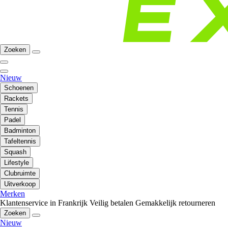
Zoeken
Nieuw
Schoenen
Rackets
Tennis
Padel
Badminton
Tafeltennis
Squash
Lifestyle
Clubruimte
Uitverkoop
Merken
Klantenservice in Frankrijk
Veilig betalen
Gemakkelijk retourneren
Zoeken
Nieuw