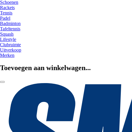
Schoenen
Rackets
Tennis
Padel
Badminton
Tafeltennis
Squash
Lifestyle
Clubruimte
Uitverkoop
Merken
Toevoegen aan winkelwagen...