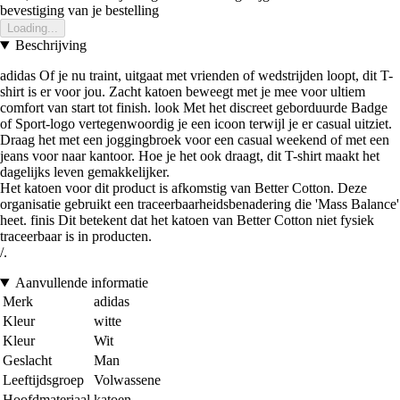
bevestiging van je bestelling
Loading...
Beschrijving
adidas Of je nu traint, uitgaat met vrienden of wedstrijden loopt, dit T-
shirt is er voor jou. Zacht katoen beweegt met je mee voor ultiem
comfort van start tot finish. look Met het discreet geborduurde Badge
of Sport-logo vertegenwoordig je een icoon terwijl je er casual uitziet.
Draag het met een joggingbroek voor een casual weekend of met een
jeans voor naar kantoor. Hoe je het ook draagt, dit T-shirt maakt het
dagelijks leven gemakkelijker.
Het katoen voor dit product is afkomstig van Better Cotton. Deze
organisatie gebruikt een traceerbaarheidsbenadering die 'Mass Balance'
heet. finis Dit betekent dat het katoen van Better Cotton niet fysiek
traceerbaar is in producten.
/.
Aanvullende informatie
Merk
adidas
Kleur
witte
Kleur
Wit
Geslacht
Man
Leeftijdsgroep
Volwassene
Hoofdmateriaal
katoen