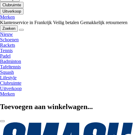
Clubruimte
Uitverkoop
Merken
Klantenservice in Frankrijk
Veilig betalen
Gemakkelijk retourneren
Zoeken
Nieuw
Schoenen
Rackets
Tennis
Padel
Badminton
Tafeltennis
Squash
Lifestyle
Clubruimte
Uitverkoop
Merken
Toevoegen aan winkelwagen...