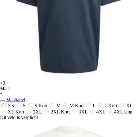
+3
Maat
*
Maattabel
XS
S
S Kort
M
M Kort
L
L Kort
XL
XL Kort
2XL
2XL Kort
3XL
4XL
4XL lang
Dit veld is verplicht