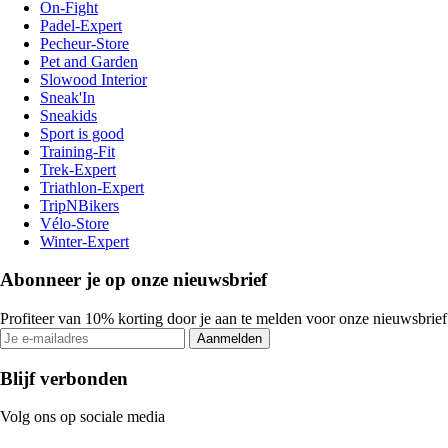
On-Fight
Padel-Expert
Pecheur-Store
Pet and Garden
Slowood Interior
Sneak'In
Sneakids
Sport is good
Training-Fit
Trek-Expert
Triathlon-Expert
TripNBikers
Vélo-Store
Winter-Expert
Abonneer je op onze nieuwsbrief
Profiteer van 10% korting door je aan te melden voor onze nieuwsbrief
Aanmelden
Blijf verbonden
Volg ons op sociale media