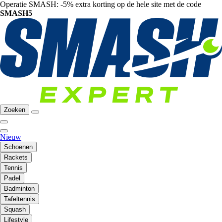
Operatie SMASH: -5% extra korting op de hele site met de code
SMASH5
Zoeken
Nieuw
Schoenen
Rackets
Tennis
Padel
Badminton
Tafeltennis
Squash
Lifestyle