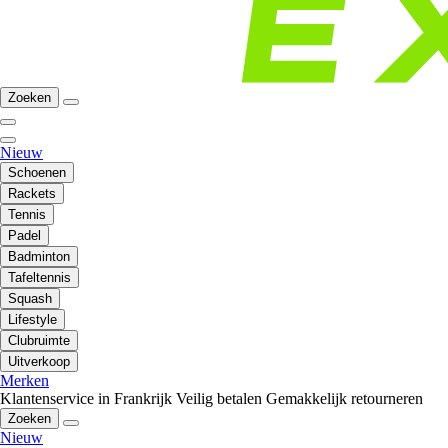
Zoeken
Nieuw
Schoenen
Rackets
Tennis
Padel
Badminton
Tafeltennis
Squash
Lifestyle
Clubruimte
Uitverkoop
Merken
Klantenservice in Frankrijk
Veilig betalen
Gemakkelijk retourneren
Zoeken
Nieuw