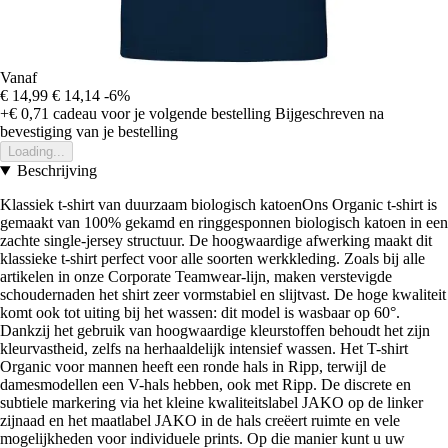
Vanaf
€ 14,99
€ 14,14
-6%
+€ 0,71
cadeau voor je volgende bestelling
Bijgeschreven na
bevestiging van je bestelling
Loading...
Beschrijving
Klassiek t-shirt van duurzaam biologisch katoenOns Organic t-shirt is
gemaakt van 100% gekamd en ringgesponnen biologisch katoen in een
zachte single-jersey structuur. De hoogwaardige afwerking maakt dit
klassieke t-shirt perfect voor alle soorten werkkleding. Zoals bij alle
artikelen in onze Corporate Teamwear-lijn, maken verstevigde
schoudernaden het shirt zeer vormstabiel en slijtvast. De hoge kwaliteit
komt ook tot uiting bij het wassen: dit model is wasbaar op 60°.
Dankzij het gebruik van hoogwaardige kleurstoffen behoudt het zijn
kleurvastheid, zelfs na herhaaldelijk intensief wassen. Het T-shirt
Organic voor mannen heeft een ronde hals in Ripp, terwijl de
damesmodellen een V-hals hebben, ook met Ripp. De discrete en
subtiele markering via het kleine kwaliteitslabel JAKO op de linker
zijnaad en het maatlabel JAKO in de hals creëert ruimte en vele
mogelijkheden voor individuele prints. Op die manier kunt u uw