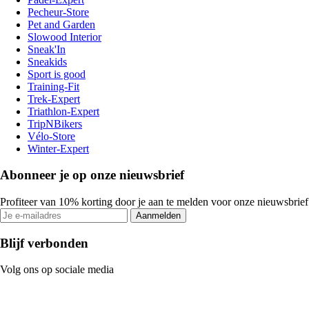
Pecheur-Store
Pet and Garden
Slowood Interior
Sneak'In
Sneakids
Sport is good
Training-Fit
Trek-Expert
Triathlon-Expert
TripNBikers
Vélo-Store
Winter-Expert
Abonneer je op onze nieuwsbrief
Profiteer van 10% korting door je aan te melden voor onze nieuwsbrief
Aanmelden
Blijf verbonden
Volg ons op sociale media