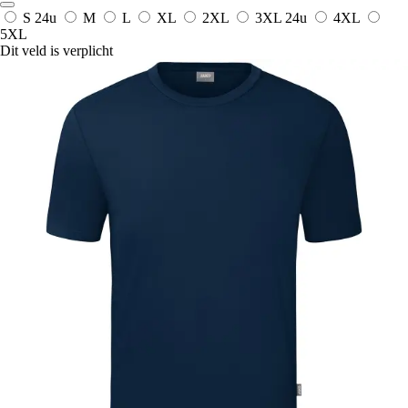
S
24u
M
L
XL
2XL
3XL
24u
4XL
5XL
Dit veld is verplicht