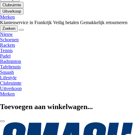
Clubruimte
Uitverkoop
Merken
Klantenservice in Frankrijk
Veilig betalen
Gemakkelijk retourneren
Zoeken
Nieuw
Schoenen
Rackets
Tennis
Padel
Badminton
Tafeltennis
Squash
Lifestyle
Clubruimte
Uitverkoop
Merken
Toevoegen aan winkelwagen...