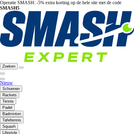
Operatie SMASH: -5% extra korting op de hele site met de code
SMASH5
Zoeken
Nieuw
Schoenen
Rackets
Tennis
Padel
Badminton
Tafeltennis
Squash
Lifestyle