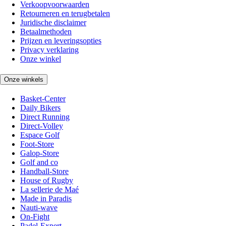
Verkoopvoorwaarden
Retourneren en terugbetalen
Juridische disclaimer
Betaalmethoden
Prijzen en leveringsopties
Privacy verklaring
Onze winkel
Onze winkels
Basket-Center
Daily Bikers
Direct Running
Direct-Volley
Espace Golf
Foot-Store
Galop-Store
Golf and co
Handball-Store
House of Rugby
La sellerie de Maé
Made in Paradis
Nauti-wave
On-Fight
Padel-Expert