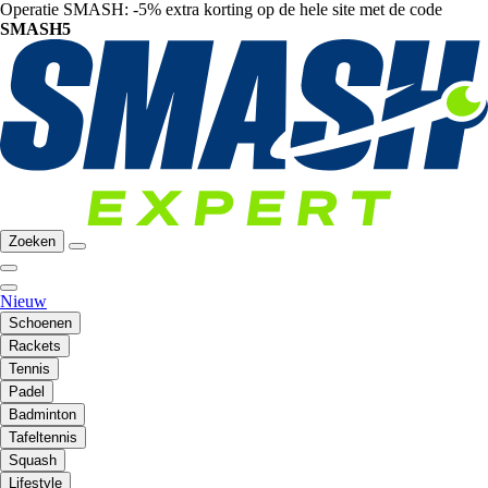
Operatie SMASH: -5% extra korting op de hele site met de code
SMASH5
Zoeken
Nieuw
Schoenen
Rackets
Tennis
Padel
Badminton
Tafeltennis
Squash
Lifestyle