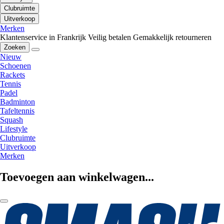
Clubruimte
Uitverkoop
Merken
Klantenservice in Frankrijk
Veilig betalen
Gemakkelijk retourneren
Zoeken
Nieuw
Schoenen
Rackets
Tennis
Padel
Badminton
Tafeltennis
Squash
Lifestyle
Clubruimte
Uitverkoop
Merken
Toevoegen aan winkelwagen...