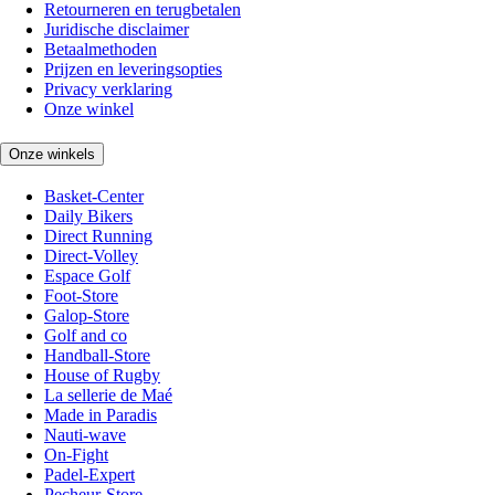
Retourneren en terugbetalen
Juridische disclaimer
Betaalmethoden
Prijzen en leveringsopties
Privacy verklaring
Onze winkel
Onze winkels
Basket-Center
Daily Bikers
Direct Running
Direct-Volley
Espace Golf
Foot-Store
Galop-Store
Golf and co
Handball-Store
House of Rugby
La sellerie de Maé
Made in Paradis
Nauti-wave
On-Fight
Padel-Expert
Pecheur-Store