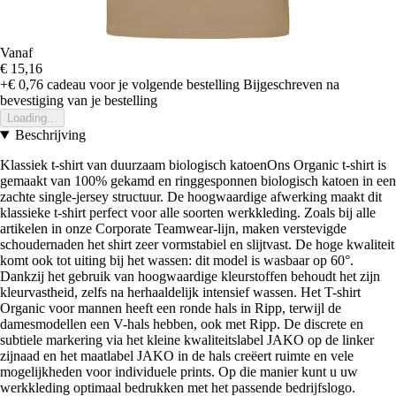
Vanaf
€ 15,16
+€ 0,76
cadeau voor je volgende bestelling
Bijgeschreven na
bevestiging van je bestelling
Loading...
Beschrijving
Klassiek t-shirt van duurzaam biologisch katoenOns Organic t-shirt is
gemaakt van 100% gekamd en ringgesponnen biologisch katoen in een
zachte single-jersey structuur. De hoogwaardige afwerking maakt dit
klassieke t-shirt perfect voor alle soorten werkkleding. Zoals bij alle
artikelen in onze Corporate Teamwear-lijn, maken verstevigde
schoudernaden het shirt zeer vormstabiel en slijtvast. De hoge kwaliteit
komt ook tot uiting bij het wassen: dit model is wasbaar op 60°.
Dankzij het gebruik van hoogwaardige kleurstoffen behoudt het zijn
kleurvastheid, zelfs na herhaaldelijk intensief wassen. Het T-shirt
Organic voor mannen heeft een ronde hals in Ripp, terwijl de
damesmodellen een V-hals hebben, ook met Ripp. De discrete en
subtiele markering via het kleine kwaliteitslabel JAKO op de linker
zijnaad en het maatlabel JAKO in de hals creëert ruimte en vele
mogelijkheden voor individuele prints. Op die manier kunt u uw
werkkleding optimaal bedrukken met het passende bedrijfslogo.