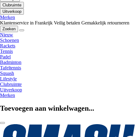
Clubruimte
Uitverkoop
Merken
Klantenservice in Frankrijk
Veilig betalen
Gemakkelijk retourneren
Zoeken
Nieuw
Schoenen
Rackets
Tennis
Padel
Badminton
Tafeltennis
Squash
Lifestyle
Clubruimte
Uitverkoop
Merken
Toevoegen aan winkelwagen...