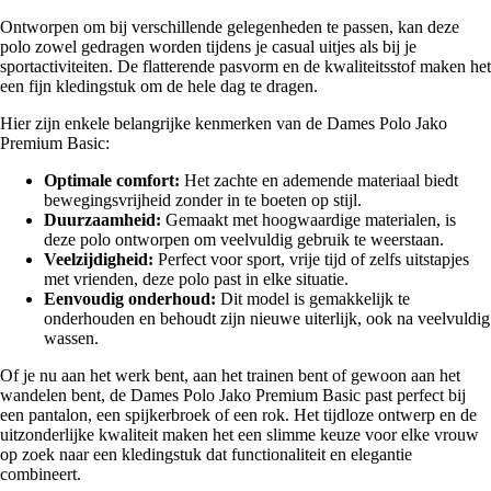
Ontworpen om bij verschillende gelegenheden te passen, kan deze
polo zowel gedragen worden tijdens je casual uitjes als bij je
sportactiviteiten. De flatterende pasvorm en de kwaliteitsstof maken het
een fijn kledingstuk om de hele dag te dragen.
Hier zijn enkele belangrijke kenmerken van de Dames Polo Jako
Premium Basic:
Optimale comfort:
Het zachte en ademende materiaal biedt
bewegingsvrijheid zonder in te boeten op stijl.
Duurzaamheid:
Gemaakt met hoogwaardige materialen, is
deze polo ontworpen om veelvuldig gebruik te weerstaan.
Veelzijdigheid:
Perfect voor sport, vrije tijd of zelfs uitstapjes
met vrienden, deze polo past in elke situatie.
Eenvoudig onderhoud:
Dit model is gemakkelijk te
onderhouden en behoudt zijn nieuwe uiterlijk, ook na veelvuldig
wassen.
Of je nu aan het werk bent, aan het trainen bent of gewoon aan het
wandelen bent, de Dames Polo Jako Premium Basic past perfect bij
een pantalon, een spijkerbroek of een rok. Het tijdloze ontwerp en de
uitzonderlijke kwaliteit maken het een slimme keuze voor elke vrouw
op zoek naar een kledingstuk dat functionaliteit en elegantie
combineert.