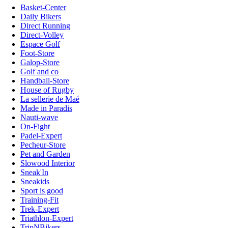
Basket-Center
Daily Bikers
Direct Running
Direct-Volley
Espace Golf
Foot-Store
Galop-Store
Golf and co
Handball-Store
House of Rugby
La sellerie de Maé
Made in Paradis
Nauti-wave
On-Fight
Padel-Expert
Pecheur-Store
Pet and Garden
Slowood Interior
Sneak'In
Sneakids
Sport is good
Training-Fit
Trek-Expert
Triathlon-Expert
TripNBikers