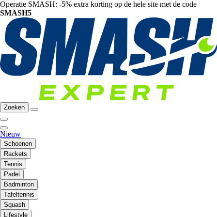
Operatie SMASH: -5% extra korting op de hele site met de code
SMASH5
Zoeken
Nieuw
Schoenen
Rackets
Tennis
Padel
Badminton
Tafeltennis
Squash
Lifestyle