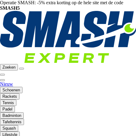
Operatie SMASH: -5% extra korting op de hele site met de code
SMASH5
Zoeken
Nieuw
Schoenen
Rackets
Tennis
Padel
Badminton
Tafeltennis
Squash
Lifestyle