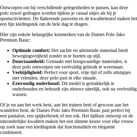
Ontworpen om bij verschillende gelegenheden te passen, kan deze
polo zowel gedragen worden tijdens je casual uitjes als bij je
sportactiviteiten. De flatterende pasvorm en de kwaliteitsstof maken het
een fijn kledingstuk om de hele dag te dragen.
Hier zijn enkele belangrijke kenmerken van de Dames Polo Jako
Premium Basic:
Optimale comfort:
Het zachte en ademende materiaal biedt
bewegingsvrijheid zonder in te boeten op stijl.
Duurzaamheid:
Gemaakt met hoogwaardige materialen, is
deze polo ontworpen om veelvuldig gebruik te weerstaan.
Veelzijdigheid:
Perfect voor sport, vrije tijd of zelfs uitstapjes
met vrienden, deze polo past in elke situatie.
Eenvoudig onderhoud:
Dit model is gemakkelijk te
onderhouden en behoudt zijn nieuwe uiterlijk, ook na veelvuldig
wassen.
Of je nu aan het werk bent, aan het trainen bent of gewoon aan het
wandelen bent, de Dames Polo Jako Premium Basic past perfect bij
een pantalon, een spijkerbroek of een rok. Het tijdloze ontwerp en de
uitzonderlijke kwaliteit maken het een slimme keuze voor elke vrouw
op zoek naar een kledingstuk dat functionaliteit en elegantie
combineert.