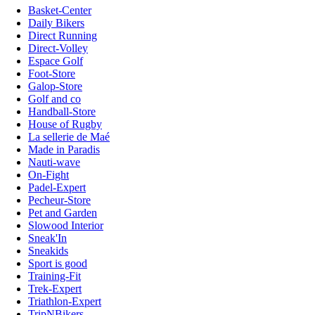
Basket-Center
Daily Bikers
Direct Running
Direct-Volley
Espace Golf
Foot-Store
Galop-Store
Golf and co
Handball-Store
House of Rugby
La sellerie de Maé
Made in Paradis
Nauti-wave
On-Fight
Padel-Expert
Pecheur-Store
Pet and Garden
Slowood Interior
Sneak'In
Sneakids
Sport is good
Training-Fit
Trek-Expert
Triathlon-Expert
TripNBikers