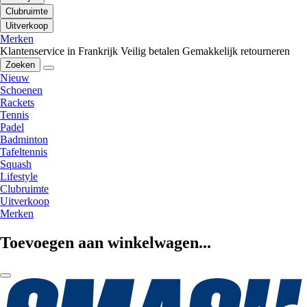
Clubruimte
Uitverkoop
Merken
Klantenservice in Frankrijk
Veilig betalen
Gemakkelijk retourneren
Zoeken
Nieuw
Schoenen
Rackets
Tennis
Padel
Badminton
Tafeltennis
Squash
Lifestyle
Clubruimte
Uitverkoop
Merken
Toevoegen aan winkelwagen...