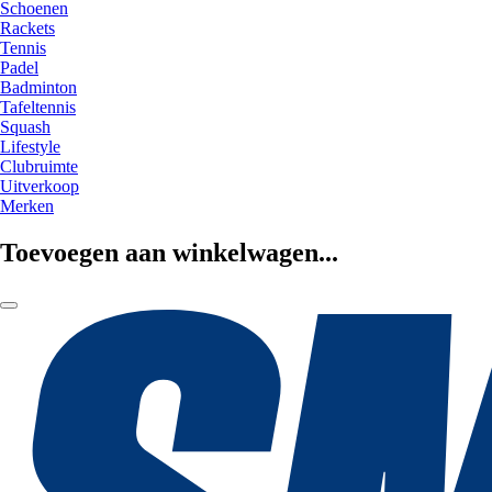
Schoenen
Rackets
Tennis
Padel
Badminton
Tafeltennis
Squash
Lifestyle
Clubruimte
Uitverkoop
Merken
Toevoegen aan winkelwagen...