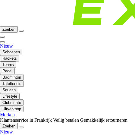
Zoeken
Nieuw
Schoenen
Rackets
Tennis
Padel
Badminton
Tafeltennis
Squash
Lifestyle
Clubruimte
Uitverkoop
Merken
Klantenservice in Frankrijk
Veilig betalen
Gemakkelijk retourneren
Zoeken
Nieuw