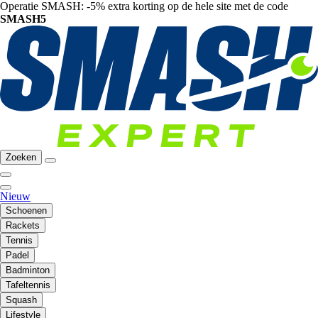
Operatie SMASH: -5% extra korting op de hele site met de code
SMASH5
Zoeken
Nieuw
Schoenen
Rackets
Tennis
Padel
Badminton
Tafeltennis
Squash
Lifestyle