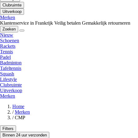
Clubruimte
Uitverkoop
Merken
Klantenservice in Frankrijk
Veilig betalen
Gemakkelijk retourneren
Zoeken
Nieuw
Schoenen
Rackets
Tennis
Padel
Badminton
Tafeltennis
Squash
Lifestyle
Clubruimte
Uitverkoop
Merken
Home
/
Merken
/
CMP
Filters
Binnen 24 uur verzonden