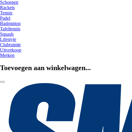
Schoenen
Rackets
Tennis
Padel
Badminton
Tafeltennis
Squash
Lifestyle
Clubruimte
Uitverkoop
Merken
Toevoegen aan winkelwagen...