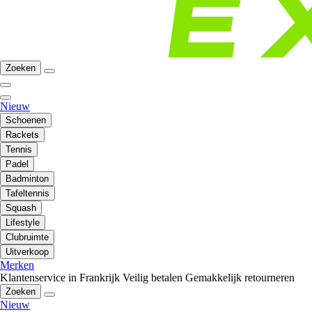
Zoeken
Nieuw
Schoenen
Rackets
Tennis
Padel
Badminton
Tafeltennis
Squash
Lifestyle
Clubruimte
Uitverkoop
Merken
Klantenservice in Frankrijk
Veilig betalen
Gemakkelijk retourneren
Zoeken
Nieuw