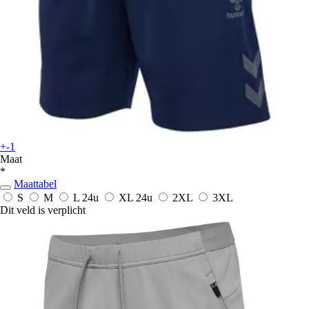
+-1
Maat
*
Maattabel
S
M
L
24u
XL
24u
2XL
3XL
Dit veld is verplicht