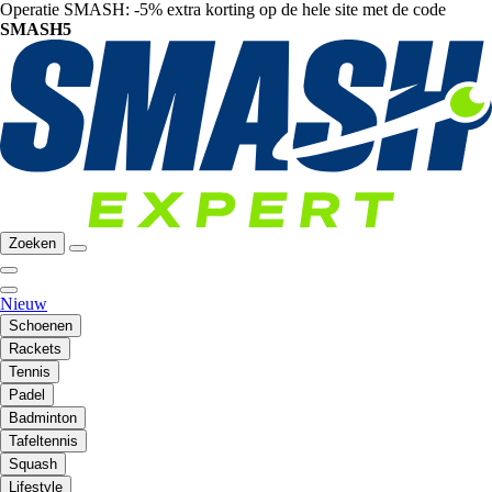
Operatie SMASH: -5% extra korting op de hele site met de code
SMASH5
Zoeken
Nieuw
Schoenen
Rackets
Tennis
Padel
Badminton
Tafeltennis
Squash
Lifestyle