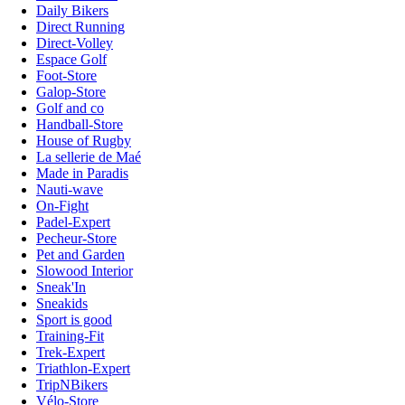
Daily Bikers
Direct Running
Direct-Volley
Espace Golf
Foot-Store
Galop-Store
Golf and co
Handball-Store
House of Rugby
La sellerie de Maé
Made in Paradis
Nauti-wave
On-Fight
Padel-Expert
Pecheur-Store
Pet and Garden
Slowood Interior
Sneak'In
Sneakids
Sport is good
Training-Fit
Trek-Expert
Triathlon-Expert
TripNBikers
Vélo-Store