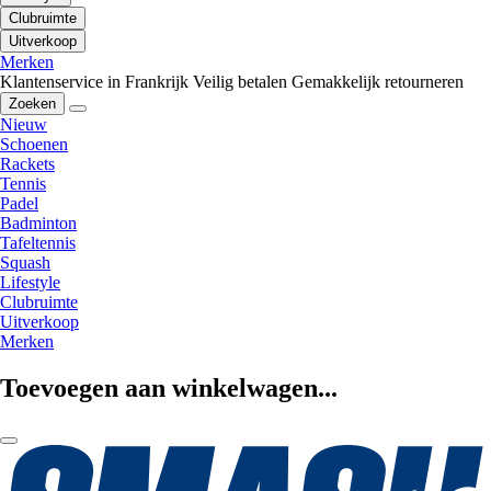
Clubruimte
Uitverkoop
Merken
Klantenservice in Frankrijk
Veilig betalen
Gemakkelijk retourneren
Zoeken
Nieuw
Schoenen
Rackets
Tennis
Padel
Badminton
Tafeltennis
Squash
Lifestyle
Clubruimte
Uitverkoop
Merken
Toevoegen aan winkelwagen...