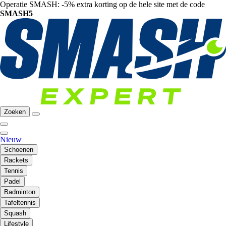
Operatie SMASH: -5% extra korting op de hele site met de code
SMASH5
Zoeken
Nieuw
Schoenen
Rackets
Tennis
Padel
Badminton
Tafeltennis
Squash
Lifestyle