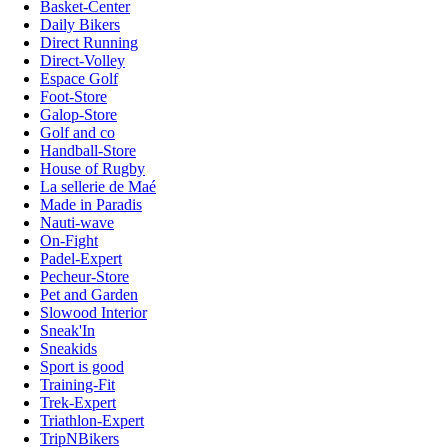
Basket-Center
Daily Bikers
Direct Running
Direct-Volley
Espace Golf
Foot-Store
Galop-Store
Golf and co
Handball-Store
House of Rugby
La sellerie de Maé
Made in Paradis
Nauti-wave
On-Fight
Padel-Expert
Pecheur-Store
Pet and Garden
Slowood Interior
Sneak'In
Sneakids
Sport is good
Training-Fit
Trek-Expert
Triathlon-Expert
TripNBikers