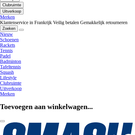
Clubruimte
Uitverkoop
Merken
Klantenservice in Frankrijk
Veilig betalen
Gemakkelijk retourneren
Zoeken
Nieuw
Schoenen
Rackets
Tennis
Padel
Badminton
Tafeltennis
Squash
Lifestyle
Clubruimte
Uitverkoop
Merken
Toevoegen aan winkelwagen...