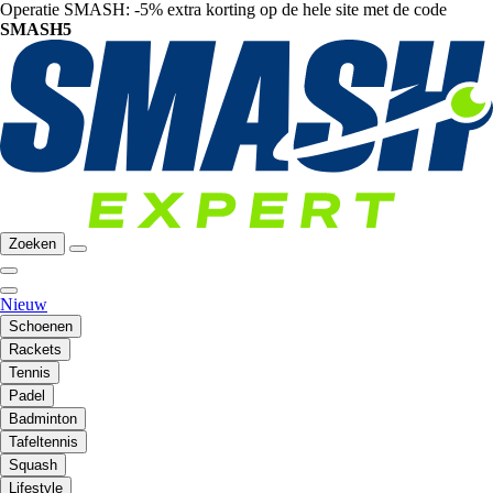
Operatie SMASH: -5% extra korting op de hele site met de code
SMASH5
Zoeken
Nieuw
Schoenen
Rackets
Tennis
Padel
Badminton
Tafeltennis
Squash
Lifestyle