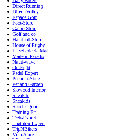
Daily Bikers
Direct Running
Direct-Volley
Espace Golf
Foot-Store
Galop-Store
Golf and co
Handball-Store
House of Rugby
La sellerie de Maé
Made in Paradis
Nauti-wave
On-Fight
Padel-Expert
Pecheur-Store
Pet and Garden
Slowood Interior
Sneak'In
Sneakids
Sport is good
Training-Fit
Trek-Expert
Triathlon-Expert
TripNBikers
Vélo-Store