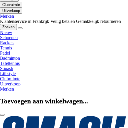
Clubruimte
Uitverkoop
Merken
Klantenservice in Frankrijk
Veilig betalen
Gemakkelijk retourneren
Zoeken
Nieuw
Schoenen
Rackets
Tennis
Padel
Badminton
Tafeltennis
Squash
Lifestyle
Clubruimte
Uitverkoop
Merken
Toevoegen aan winkelwagen...