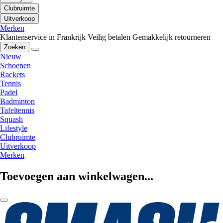
Clubruimte
Uitverkoop
Merken
Klantenservice in Frankrijk
Veilig betalen
Gemakkelijk retourneren
Zoeken
Nieuw
Schoenen
Rackets
Tennis
Padel
Badminton
Tafeltennis
Squash
Lifestyle
Clubruimte
Uitverkoop
Merken
Toevoegen aan winkelwagen...