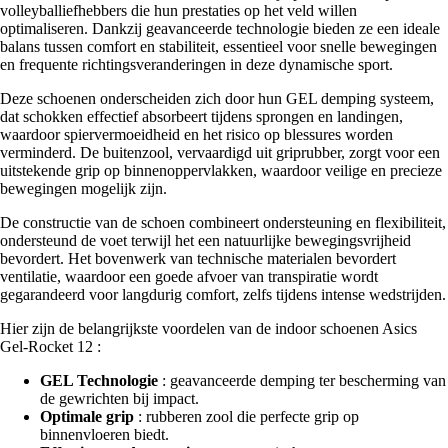
volleyballiefhebbers die hun prestaties op het veld willen
optimaliseren. Dankzij geavanceerde technologie bieden ze een ideale
balans tussen comfort en stabiliteit, essentieel voor snelle bewegingen
en frequente richtingsveranderingen in deze dynamische sport.
Deze schoenen onderscheiden zich door hun GEL demping systeem,
dat schokken effectief absorbeert tijdens sprongen en landingen,
waardoor spiervermoeidheid en het risico op blessures worden
verminderd. De buitenzool, vervaardigd uit griprubber, zorgt voor een
uitstekende grip op binnenoppervlakken, waardoor veilige en precieze
bewegingen mogelijk zijn.
De constructie van de schoen combineert ondersteuning en flexibiliteit,
ondersteund de voet terwijl het een natuurlijke bewegingsvrijheid
bevordert. Het bovenwerk van technische materialen bevordert
ventilatie, waardoor een goede afvoer van transpiratie wordt
gegarandeerd voor langdurig comfort, zelfs tijdens intense wedstrijden.
Hier zijn de belangrijkste voordelen van de indoor schoenen Asics
Gel-Rocket 12 :
GEL Technologie
: geavanceerde demping ter bescherming van
de gewrichten bij impact.
Optimale grip
: rubberen zool die perfecte grip op
binnenvloeren biedt.