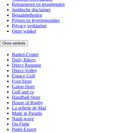
Retourneren en terugbetalen
Juridische disclaimer
Betaalmethoden
Prijzen en leveringsopties
Privacy verklaring
Onze winkel
Onze winkels
Basket-Center
Daily Bikers
Direct Running
Direct-Volley
Espace Golf
Foot-Store
Galop-Store
Golf and co
Handball-Store
House of Rugby
La sellerie de Maé
Made in Paradis
Nauti-wave
On-Fight
Padel-Expert