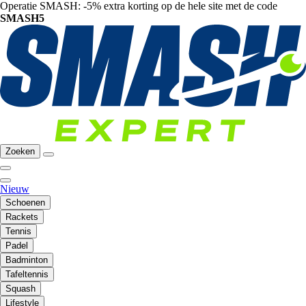
Operatie SMASH: -5% extra korting op de hele site met de code
SMASH5
Zoeken
Nieuw
Schoenen
Rackets
Tennis
Padel
Badminton
Tafeltennis
Squash
Lifestyle