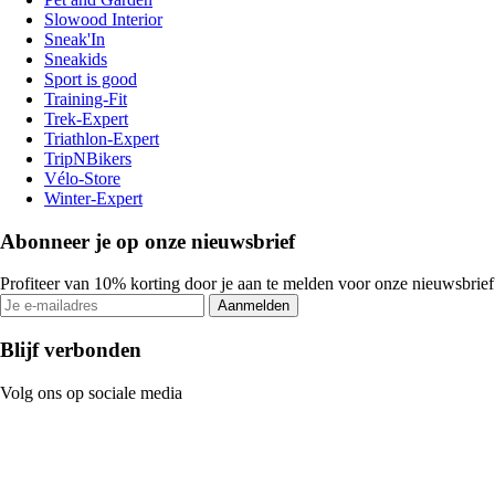
Slowood Interior
Sneak'In
Sneakids
Sport is good
Training-Fit
Trek-Expert
Triathlon-Expert
TripNBikers
Vélo-Store
Winter-Expert
Abonneer je op onze nieuwsbrief
Profiteer van 10% korting door je aan te melden voor onze nieuwsbrief
Aanmelden
Blijf verbonden
Volg ons op sociale media