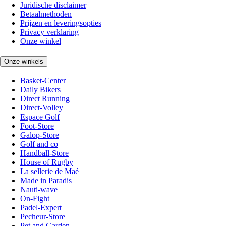
Juridische disclaimer
Betaalmethoden
Prijzen en leveringsopties
Privacy verklaring
Onze winkel
Onze winkels
Basket-Center
Daily Bikers
Direct Running
Direct-Volley
Espace Golf
Foot-Store
Galop-Store
Golf and co
Handball-Store
House of Rugby
La sellerie de Maé
Made in Paradis
Nauti-wave
On-Fight
Padel-Expert
Pecheur-Store
Pet and Garden