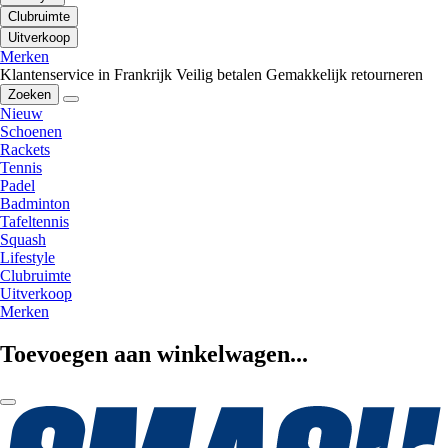
Clubruimte
Uitverkoop
Merken
Klantenservice in Frankrijk
Veilig betalen
Gemakkelijk retourneren
Zoeken
Nieuw
Schoenen
Rackets
Tennis
Padel
Badminton
Tafeltennis
Squash
Lifestyle
Clubruimte
Uitverkoop
Merken
Toevoegen aan winkelwagen...