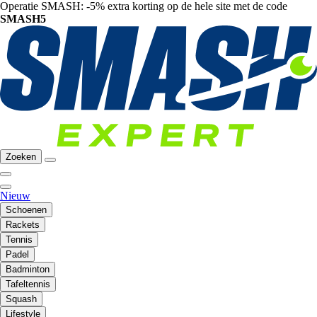
Operatie SMASH: -5% extra korting op de hele site met de code
SMASH5
Zoeken
Nieuw
Schoenen
Rackets
Tennis
Padel
Badminton
Tafeltennis
Squash
Lifestyle