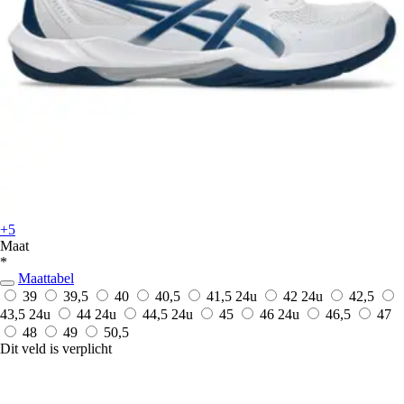
+5
Maat
*
Maattabel
39
39,5
40
40,5
41,5
24u
42
24u
42,5
43,5
24u
44
24u
44,5
24u
45
46
24u
46,5
47
48
49
50,5
Dit veld is verplicht