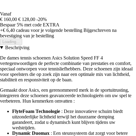
Vanaf
€ 160,00
€ 128,00
-20%
Bespaar 5%
met code
EXTRA
+€ 6,40
cadeau voor je volgende bestelling
Bijgeschreven na
bevestiging van je bestelling
Loading...
Beschrijving
De dames tennis schoenen Asics Solution Speed FF 4
vertegenwoordigen de perfecte combinatie van prestaties en comfort,
speciaal ontworpen voor tennisliefhebbers. Deze schoenen zijn ideaal
voor speelsters die op zoek zijn naar een optimale mix van lichtheid,
stabiliteit en responsiviteit op de baan.
Gemaakt door Asics, een gerenommeerd merk in de sportuitrusting,
integreren deze schoenen geavanceerde technologieën om uw spel te
verbeteren. Hun kenmerken omvatten :
FlyteFoam Technologie
: Deze innovatieve schuim biedt
uitzonderlijke lichtheid terwijl het duurzame demping
garandeert, zodat u dynamisch kunt blijven tijdens uw
wedstrijden.
Dynamic Duomax
: Een steunsysteem dat zorgt voor betere