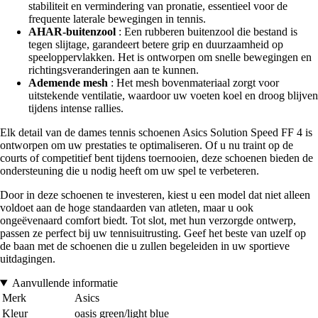
stabiliteit en vermindering van pronatie, essentieel voor de
frequente laterale bewegingen in tennis.
AHAR-buitenzool
: Een rubberen buitenzool die bestand is
tegen slijtage, garandeert betere grip en duurzaamheid op
speeloppervlakken. Het is ontworpen om snelle bewegingen en
richtingsveranderingen aan te kunnen.
Ademende mesh
: Het mesh bovenmateriaal zorgt voor
uitstekende ventilatie, waardoor uw voeten koel en droog blijven
tijdens intense rallies.
Elk detail van de dames tennis schoenen Asics Solution Speed FF 4 is
ontworpen om uw prestaties te optimaliseren. Of u nu traint op de
courts of competitief bent tijdens toernooien, deze schoenen bieden de
ondersteuning die u nodig heeft om uw spel te verbeteren.
Door in deze schoenen te investeren, kiest u een model dat niet alleen
voldoet aan de hoge standaarden van atleten, maar u ook
ongeëvenaard comfort biedt. Tot slot, met hun verzorgde ontwerp,
passen ze perfect bij uw tennisuitrusting. Geef het beste van uzelf op
de baan met de schoenen die u zullen begeleiden in uw sportieve
uitdagingen.
Aanvullende informatie
Merk
Asics
Kleur
oasis green/light blue