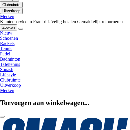
Clubruimte
Uitverkoop
Merken
Klantenservice in Frankrijk
Veilig betalen
Gemakkelijk retourneren
Zoeken
Nieuw
Schoenen
Rackets
Tennis
Padel
Badminton
Tafeltennis
Squash
Lifestyle
Clubruimte
Uitverkoop
Merken
Toevoegen aan winkelwagen...