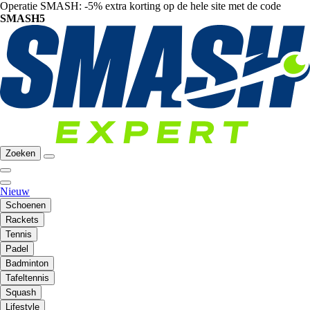
Operatie SMASH: -5% extra korting op de hele site met de code
SMASH5
Zoeken
Nieuw
Schoenen
Rackets
Tennis
Padel
Badminton
Tafeltennis
Squash
Lifestyle