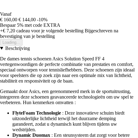
Vanaf
€ 160,00
€ 144,00
-10%
Bespaar 5%
met code
EXTRA
+€ 7,20
cadeau voor je volgende bestelling
Bijgeschreven na
bevestiging van je bestelling
Loading...
Beschrijving
De dames tennis schoenen Asics Solution Speed FF 4
vertegenwoordigen de perfecte combinatie van prestaties en comfort,
speciaal ontworpen voor tennisliefhebbers. Deze schoenen zijn ideaal
voor speelsters die op zoek zijn naar een optimale mix van lichtheid,
stabiliteit en responsiviteit op de baan.
Gemaakt door Asics, een gerenommeerd merk in de sportuitrusting,
integreren deze schoenen geavanceerde technologieën om uw spel te
verbeteren. Hun kenmerken omvatten :
FlyteFoam Technologie
: Deze innovatieve schuim biedt
uitzonderlijke lichtheid terwijl het duurzame demping
garandeert, zodat u dynamisch kunt blijven tijdens uw
wedstrijden.
Dynamic Duomax
: Een steunsysteem dat zorgt voor betere