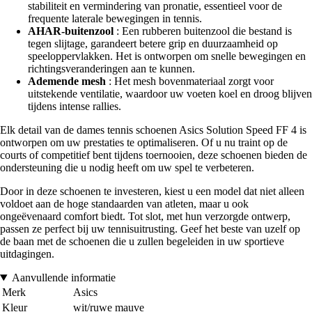
stabiliteit en vermindering van pronatie, essentieel voor de
frequente laterale bewegingen in tennis.
AHAR-buitenzool
: Een rubberen buitenzool die bestand is
tegen slijtage, garandeert betere grip en duurzaamheid op
speeloppervlakken. Het is ontworpen om snelle bewegingen en
richtingsveranderingen aan te kunnen.
Ademende mesh
: Het mesh bovenmateriaal zorgt voor
uitstekende ventilatie, waardoor uw voeten koel en droog blijven
tijdens intense rallies.
Elk detail van de dames tennis schoenen Asics Solution Speed FF 4 is
ontworpen om uw prestaties te optimaliseren. Of u nu traint op de
courts of competitief bent tijdens toernooien, deze schoenen bieden de
ondersteuning die u nodig heeft om uw spel te verbeteren.
Door in deze schoenen te investeren, kiest u een model dat niet alleen
voldoet aan de hoge standaarden van atleten, maar u ook
ongeëvenaard comfort biedt. Tot slot, met hun verzorgde ontwerp,
passen ze perfect bij uw tennisuitrusting. Geef het beste van uzelf op
de baan met de schoenen die u zullen begeleiden in uw sportieve
uitdagingen.
Aanvullende informatie
Merk
Asics
Kleur
wit/ruwe mauve