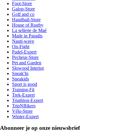
Foot-Store
Galop-Store
Golf and co
Handball-Store
House of Rugby
La sellerie de Maé
Made in Paradis
Nauti-wave
On-Fight
Padel-Expert
Pecheur-Store
Pet and Garden
Slowood Interior
Sneak'In
Sneakids
Sport is good
Training-Fit
Trek-Expert
Triathlon-Expert
TripNBikers
Vélo-Store
Winter-Expert
Abonneer je op onze nieuwsbrief