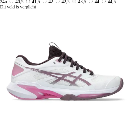
24u
40,5
41,5
42
42,5
43,5
44
44,5
Dit veld is verplicht