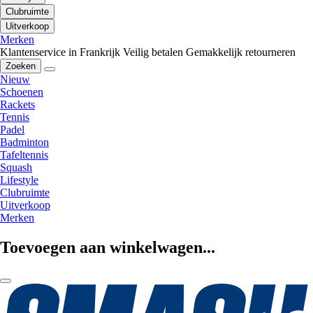
Clubruimte
Uitverkoop
Merken
Klantenservice in Frankrijk
Veilig betalen
Gemakkelijk retourneren
Zoeken
Nieuw
Schoenen
Rackets
Tennis
Padel
Badminton
Tafeltennis
Squash
Lifestyle
Clubruimte
Uitverkoop
Merken
Toevoegen aan winkelwagen...