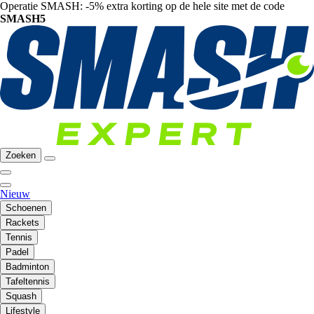
Operatie SMASH: -5% extra korting op de hele site met de code
SMASH5
Zoeken
Nieuw
Schoenen
Rackets
Tennis
Padel
Badminton
Tafeltennis
Squash
Lifestyle