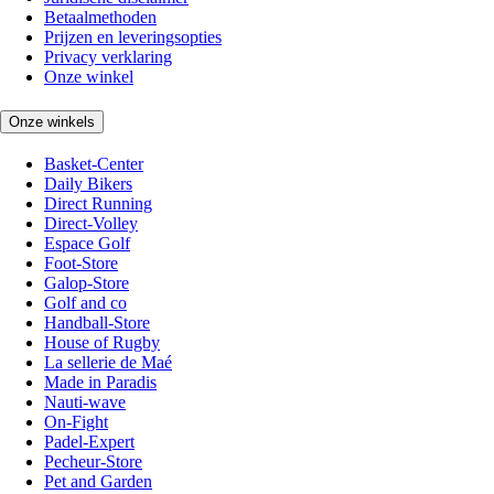
Betaalmethoden
Prijzen en leveringsopties
Privacy verklaring
Onze winkel
Onze winkels
Basket-Center
Daily Bikers
Direct Running
Direct-Volley
Espace Golf
Foot-Store
Galop-Store
Golf and co
Handball-Store
House of Rugby
La sellerie de Maé
Made in Paradis
Nauti-wave
On-Fight
Padel-Expert
Pecheur-Store
Pet and Garden