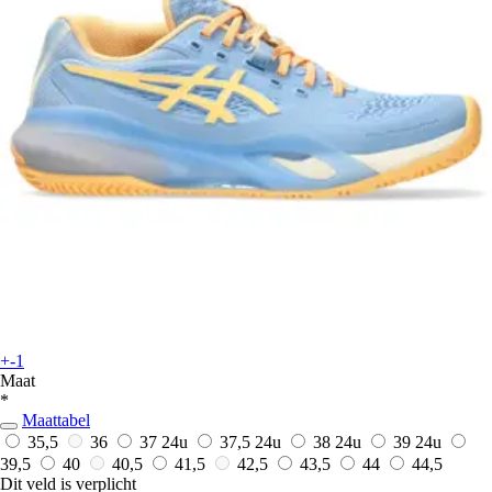
+-1
Maat
*
Maattabel
35,5
36
37
24u
37,5
24u
38
24u
39
24u
39,5
40
40,5
41,5
42,5
43,5
44
44,5
Dit veld is verplicht