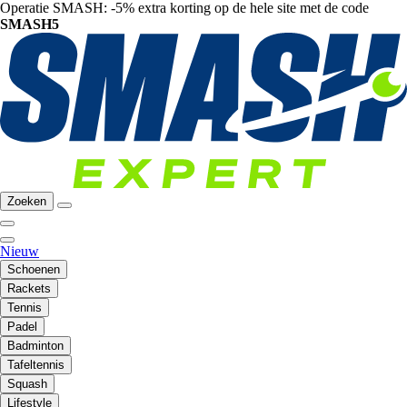
Operatie SMASH: -5% extra korting op de hele site met de code
SMASH5
Zoeken
Nieuw
Schoenen
Rackets
Tennis
Padel
Badminton
Tafeltennis
Squash
Lifestyle