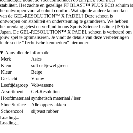
stabiliteit. Het zachte en gezellige FF BLAST™ PLUS ECO schuim is
herontworpen voor absoluut comfort. Wat zijn de andere kenmerken
van de GEL-RESOLUTION™ X PADEL? Deze schoen is
ontworpen om stabiliteit en ondersteuning te garanderen. We hebben
het urenlang getest en verfijnd in ons Sports Science Institute (ISS) in
Japan. De GEL-RESOLUTION™ X PADEL schoen is verbeterd om
jouw spel te optimaliseren. Je vindt de details van deze verbeteringen
in de sectie "Technische kenmerken" hieronder.
Aanvullende informatie
Merk
Asics
Kleur
soft oat/jewel green
Kleur
Beige
Geslacht
Vrouw
Leeftijdsgroep
Volwassene
Assortiment
Gel-Resolution
Hoofdmateriaal
synthetisch materiaal / leer
Shoe Surface
Alle oppervlakken
Schoenzool
slijtvast rubber
Loading...
Loading...