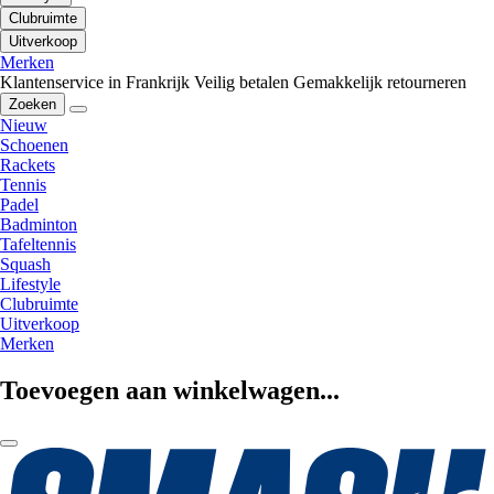
Clubruimte
Uitverkoop
Merken
Klantenservice in Frankrijk
Veilig betalen
Gemakkelijk retourneren
Zoeken
Nieuw
Schoenen
Rackets
Tennis
Padel
Badminton
Tafeltennis
Squash
Lifestyle
Clubruimte
Uitverkoop
Merken
Toevoegen aan winkelwagen...