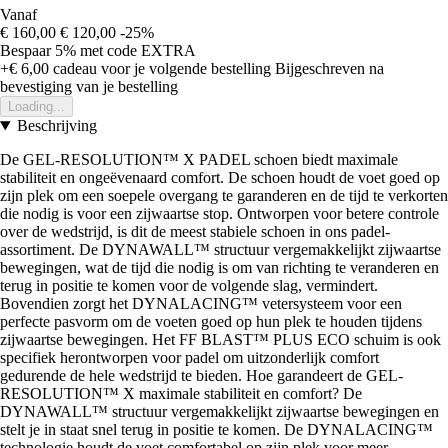
Vanaf
€ 160,00
€ 120,00
-25%
Bespaar 5%
met code
EXTRA
+€ 6,00
cadeau voor je volgende bestelling
Bijgeschreven na
bevestiging van je bestelling
Loading...
Beschrijving
De GEL-RESOLUTION™ X PADEL schoen biedt maximale
stabiliteit en ongeëvenaard comfort. De schoen houdt de voet goed op
zijn plek om een soepele overgang te garanderen en de tijd te verkorten
die nodig is voor een zijwaartse stop. Ontworpen voor betere controle
over de wedstrijd, is dit de meest stabiele schoen in ons padel-
assortiment. De DYNAWALL™ structuur vergemakkelijkt zijwaartse
bewegingen, wat de tijd die nodig is om van richting te veranderen en
terug in positie te komen voor de volgende slag, vermindert.
Bovendien zorgt het DYNALACING™ vetersysteem voor een
perfecte pasvorm om de voeten goed op hun plek te houden tijdens
zijwaartse bewegingen. Het FF BLAST™ PLUS ECO schuim is ook
specifiek herontworpen voor padel om uitzonderlijk comfort
gedurende de hele wedstrijd te bieden. Hoe garandeert de GEL-
RESOLUTION™ X maximale stabiliteit en comfort? De
DYNAWALL™ structuur vergemakkelijkt zijwaartse bewegingen en
stelt je in staat snel terug in positie te komen. De DYNALACING™
technologie houdt de voet comfortabel op zijn plek voor meer