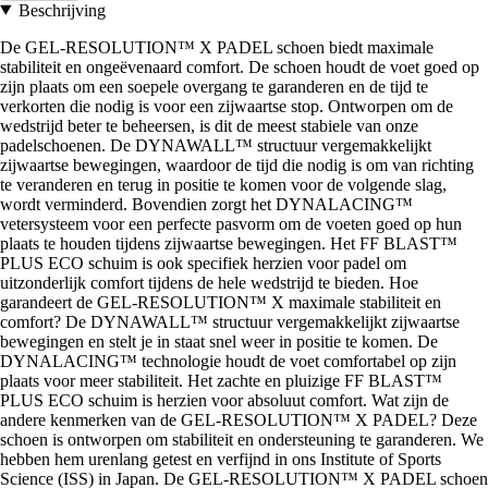
Beschrijving
De GEL-RESOLUTION™ X PADEL schoen biedt maximale
stabiliteit en ongeëvenaard comfort. De schoen houdt de voet goed op
zijn plaats om een soepele overgang te garanderen en de tijd te
verkorten die nodig is voor een zijwaartse stop. Ontworpen om de
wedstrijd beter te beheersen, is dit de meest stabiele van onze
padelschoenen. De DYNAWALL™ structuur vergemakkelijkt
zijwaartse bewegingen, waardoor de tijd die nodig is om van richting
te veranderen en terug in positie te komen voor de volgende slag,
wordt verminderd. Bovendien zorgt het DYNALACING™
vetersysteem voor een perfecte pasvorm om de voeten goed op hun
plaats te houden tijdens zijwaartse bewegingen. Het FF BLAST™
PLUS ECO schuim is ook specifiek herzien voor padel om
uitzonderlijk comfort tijdens de hele wedstrijd te bieden. Hoe
garandeert de GEL-RESOLUTION™ X maximale stabiliteit en
comfort? De DYNAWALL™ structuur vergemakkelijkt zijwaartse
bewegingen en stelt je in staat snel weer in positie te komen. De
DYNALACING™ technologie houdt de voet comfortabel op zijn
plaats voor meer stabiliteit. Het zachte en pluizige FF BLAST™
PLUS ECO schuim is herzien voor absoluut comfort. Wat zijn de
andere kenmerken van de GEL-RESOLUTION™ X PADEL? Deze
schoen is ontworpen om stabiliteit en ondersteuning te garanderen. We
hebben hem urenlang getest en verfijnd in ons Institute of Sports
Science (ISS) in Japan. De GEL-RESOLUTION™ X PADEL schoen