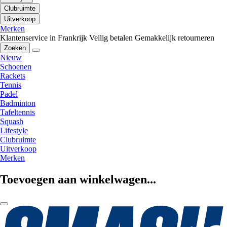
Clubruimte
Uitverkoop
Merken
Klantenservice in Frankrijk
Veilig betalen
Gemakkelijk retourneren
Zoeken
Nieuw
Schoenen
Rackets
Tennis
Padel
Badminton
Tafeltennis
Squash
Lifestyle
Clubruimte
Uitverkoop
Merken
Toevoegen aan winkelwagen...