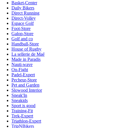
Basket-Center
Daily Bikers
Direct Running
Direct-Volley
Espace Golf
Foot-Store
Galop-Store
Golf and co
Handball-Store
House of Rugby
La sellerie de Maé
Made in Paradis
Nauti-wave
On-Fight
Padel-Expert
Pecheur-Store
Pet and Garden
Slowood Interior
Sneak'In
Sneakids
Sport is good
Training-Fit
Trek-Expert
Triathlon-Expert
TripNBikers