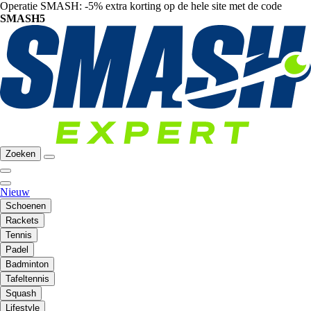
Operatie SMASH: -5% extra korting op de hele site met de code
SMASH5
Zoeken
Nieuw
Schoenen
Rackets
Tennis
Padel
Badminton
Tafeltennis
Squash
Lifestyle