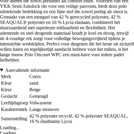
voor atleten die zowel prestaties als comfort eisen. Voorzien van een
YKK Semi Autolock rits voor een veilige pasvorm, biedt deze polo
uitstekende bedekking en een fijne stof die zowel prettig als mooi is.
Gemaakt van een mengsel van 42 % gerecycled polyester, 42 %
SEAQUAL® polyester en 16 % Lycra elastaan, combineert het
duurzaamheid met superieure rekbaarheid en flexibiliteit. Het
ademende en snel drogende materiaal houdt je koel en droog, terwijl
de 4-voudige rek zorgt voor volledige bewegingsvrijheid tijdens je
intensiefste wedstrijden. Perfect voor diegenen die het beste uit zichzelf
willen halen en tegelijkertijd aandacht hebben voor het milieu, is het
lange mouw Polo Oncourt WPC een must-have voor iedere padel
liefhebber.
Aanvullende informatie
Merk
Cuera
Kleur
zand
Kleur
Beige
Geslacht
Gemengd
Leeftijdsgroep
Volwassene
Karakteristiek
Lange mouwen
42 % polyester recyclé, 42 % polyester SEAQUAL,
Samenstelling
16 % élasthanne Lycra
Loading...
Loading...