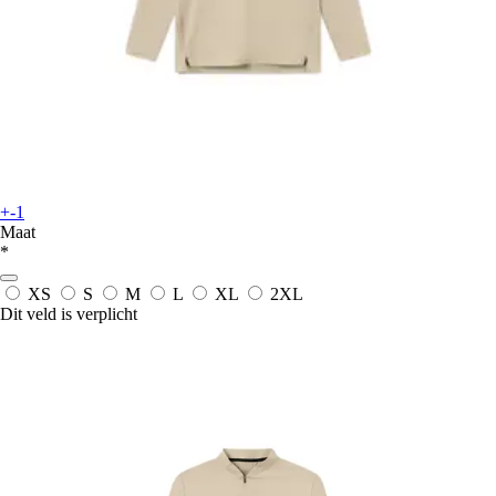
+-1
Maat
*
XS
S
M
L
XL
2XL
Dit veld is verplicht