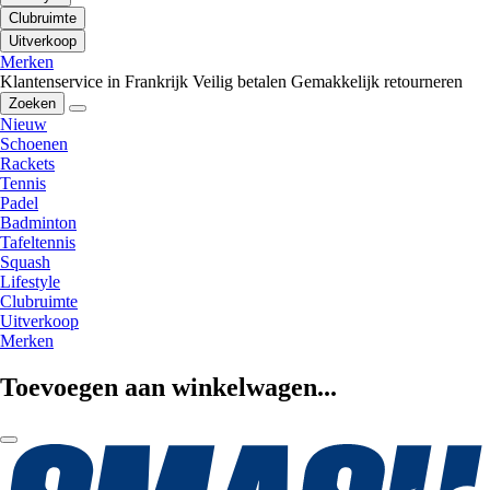
Clubruimte
Uitverkoop
Merken
Klantenservice in Frankrijk
Veilig betalen
Gemakkelijk retourneren
Zoeken
Nieuw
Schoenen
Rackets
Tennis
Padel
Badminton
Tafeltennis
Squash
Lifestyle
Clubruimte
Uitverkoop
Merken
Toevoegen aan winkelwagen...