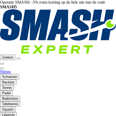
Operatie SMASH: -5% extra korting op de hele site met de code
SMASH5
Zoeken
Nieuw
Schoenen
Rackets
Tennis
Padel
Badminton
Tafeltennis
Squash
Lifestyle