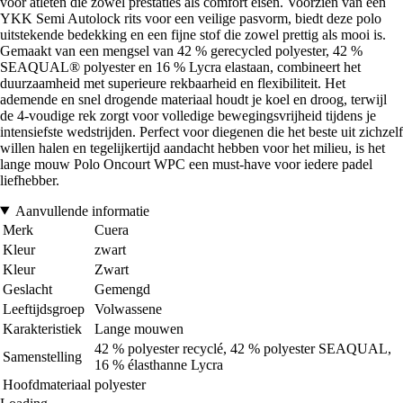
voor atleten die zowel prestaties als comfort eisen. Voorzien van een
YKK Semi Autolock rits voor een veilige pasvorm, biedt deze polo
uitstekende bedekking en een fijne stof die zowel prettig als mooi is.
Gemaakt van een mengsel van 42 % gerecycled polyester, 42 %
SEAQUAL® polyester en 16 % Lycra elastaan, combineert het
duurzaamheid met superieure rekbaarheid en flexibiliteit. Het
ademende en snel drogende materiaal houdt je koel en droog, terwijl
de 4-voudige rek zorgt voor volledige bewegingsvrijheid tijdens je
intensiefste wedstrijden. Perfect voor diegenen die het beste uit zichzelf
willen halen en tegelijkertijd aandacht hebben voor het milieu, is het
lange mouw Polo Oncourt WPC een must-have voor iedere padel
liefhebber.
Aanvullende informatie
Merk
Cuera
Kleur
zwart
Kleur
Zwart
Geslacht
Gemengd
Leeftijdsgroep
Volwassene
Karakteristiek
Lange mouwen
42 % polyester recyclé, 42 % polyester SEAQUAL,
Samenstelling
16 % élasthanne Lycra
Hoofdmateriaal
polyester