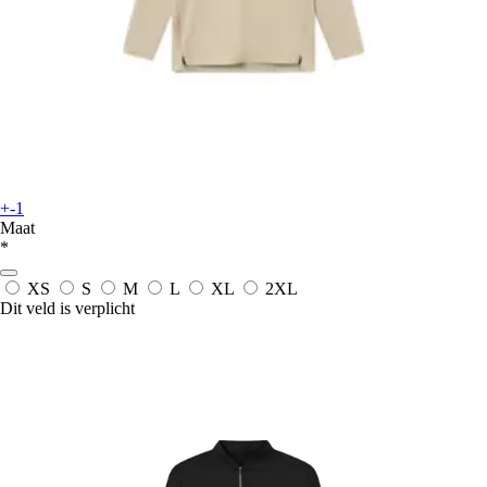
+-1
Maat
*
XS
S
M
L
XL
2XL
Dit veld is verplicht