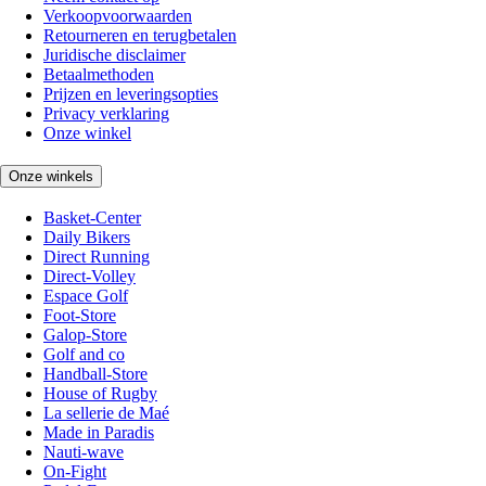
Verkoopvoorwaarden
Retourneren en terugbetalen
Juridische disclaimer
Betaalmethoden
Prijzen en leveringsopties
Privacy verklaring
Onze winkel
Onze winkels
Basket-Center
Daily Bikers
Direct Running
Direct-Volley
Espace Golf
Foot-Store
Galop-Store
Golf and co
Handball-Store
House of Rugby
La sellerie de Maé
Made in Paradis
Nauti-wave
On-Fight