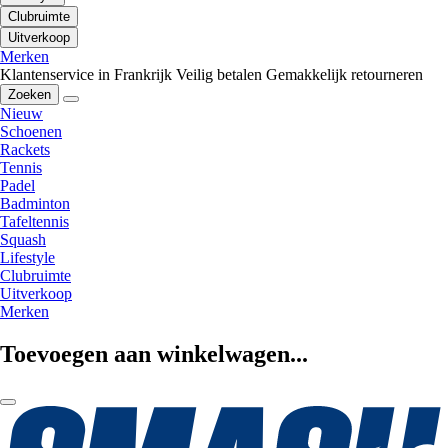
Clubruimte
Uitverkoop
Merken
Klantenservice in Frankrijk
Veilig betalen
Gemakkelijk retourneren
Zoeken
Nieuw
Schoenen
Rackets
Tennis
Padel
Badminton
Tafeltennis
Squash
Lifestyle
Clubruimte
Uitverkoop
Merken
Toevoegen aan winkelwagen...