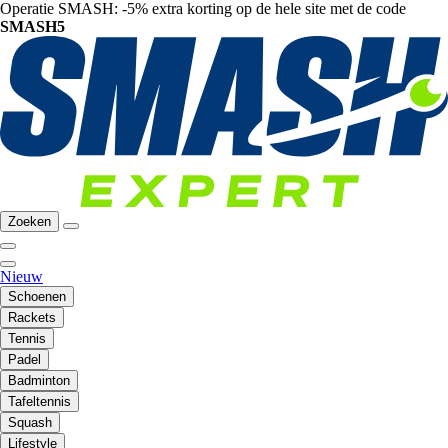
Operatie SMASH: -5% extra korting op de hele site met de code
SMASH5
Zoeken
Nieuw
Schoenen
Rackets
Tennis
Padel
Badminton
Tafeltennis
Squash
Lifestyle