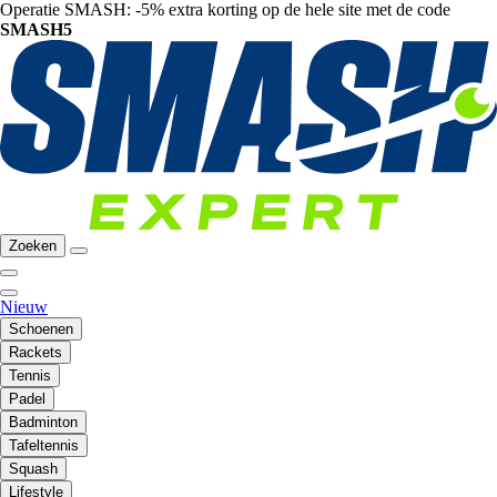
Operatie SMASH: -5% extra korting op de hele site met de code
SMASH5
Zoeken
Nieuw
Schoenen
Rackets
Tennis
Padel
Badminton
Tafeltennis
Squash
Lifestyle