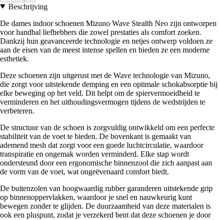
Beschrijving
De dames indoor schoenen Mizuno Wave Stealth Neo zijn ontworpen
voor handbal liefhebbers die zowel prestaties als comfort zoeken.
Dankzij hun geavanceerde technologie en netjes ontwerp voldoen ze
aan de eisen van de meest intense spellen en bieden ze een moderne
esthetiek.
Deze schoenen zijn uitgerust met de Wave technologie van Mizuno,
die zorgt voor uitstekende demping en een optimale schokabsorptie bij
elke beweging op het veld. Dit helpt om de spiervermoeidheid te
verminderen en het uithoudingsvermogen tijdens de wedstrijden te
verbeteren.
De structuur van de schoen is zorgvuldig ontwikkeld om een perfecte
stabiliteit van de voet te bieden. De bovenkant is gemaakt van
ademend mesh dat zorgt voor een goede luchtcirculatie, waardoor
transpiratie en ongemak worden verminderd. Elke stap wordt
ondersteund door een ergonomische binnenzool die zich aanpast aan
de vorm van de voet, wat ongeëvenaard comfort biedt.
De buitenzolen van hoogwaardig rubber garanderen uitstekende grip
op binnenoppervlakken, waardoor je snel en nauwkeurig kunt
bewegen zonder te glijden. De duurzaamheid van deze materialen is
ook een pluspunt, zodat je verzekerd bent dat deze schoenen je door