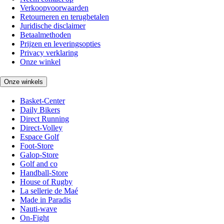
Verkoopvoorwaarden
Retourneren en terugbetalen
Juridische disclaimer
Betaalmethoden
Prijzen en leveringsopties
Privacy verklaring
Onze winkel
Onze winkels
Basket-Center
Daily Bikers
Direct Running
Direct-Volley
Espace Golf
Foot-Store
Galop-Store
Golf and co
Handball-Store
House of Rugby
La sellerie de Maé
Made in Paradis
Nauti-wave
On-Fight