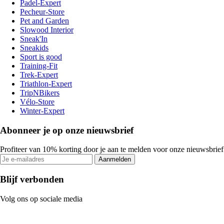
Padel-Expert
Pecheur-Store
Pet and Garden
Slowood Interior
Sneak'In
Sneakids
Sport is good
Training-Fit
Trek-Expert
Triathlon-Expert
TripNBikers
Vélo-Store
Winter-Expert
Abonneer je op onze nieuwsbrief
Profiteer van 10% korting door je aan te melden voor onze nieuwsbrief
Aanmelden
Blijf verbonden
Volg ons op sociale media