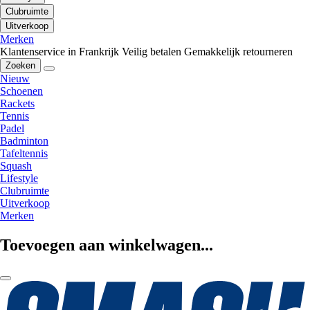
Clubruimte
Uitverkoop
Merken
Klantenservice in Frankrijk
Veilig betalen
Gemakkelijk retourneren
Zoeken
Nieuw
Schoenen
Rackets
Tennis
Padel
Badminton
Tafeltennis
Squash
Lifestyle
Clubruimte
Uitverkoop
Merken
Toevoegen aan winkelwagen...