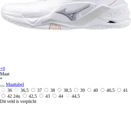
+0
Maat
*
Maattabel
36
36,5
37
38
38,5
39
40
40,5
41
42
24u
42,5
43
44
44,5
Dit veld is verplicht