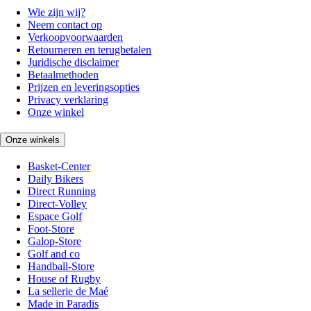
Wie zijn wij?
Neem contact op
Verkoopvoorwaarden
Retourneren en terugbetalen
Juridische disclaimer
Betaalmethoden
Prijzen en leveringsopties
Privacy verklaring
Onze winkel
Onze winkels
Basket-Center
Daily Bikers
Direct Running
Direct-Volley
Espace Golf
Foot-Store
Galop-Store
Golf and co
Handball-Store
House of Rugby
La sellerie de Maé
Made in Paradis