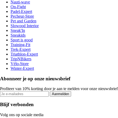
Nauti-wave
On-Fight
Padel-Expert
Pecheur-Store
Pet and Garden
Slowood Interior
Sneak'In
Sneakids
Sport is good
Training-Fit
Trek-Expert
Triathlon-Expert
TripNBikers
Vélo-Store
Winter-Expert
Abonneer je op onze nieuwsbrief
Profiteer van 10% korting door je aan te melden voor onze nieuwsbrief
Aanmelden
Blijf verbonden
Volg ons op sociale media