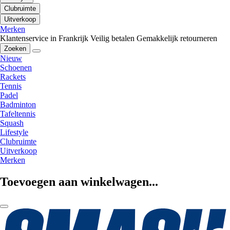
Clubruimte
Uitverkoop
Merken
Klantenservice in Frankrijk
Veilig betalen
Gemakkelijk retourneren
Zoeken
Nieuw
Schoenen
Rackets
Tennis
Padel
Badminton
Tafeltennis
Squash
Lifestyle
Clubruimte
Uitverkoop
Merken
Toevoegen aan winkelwagen...