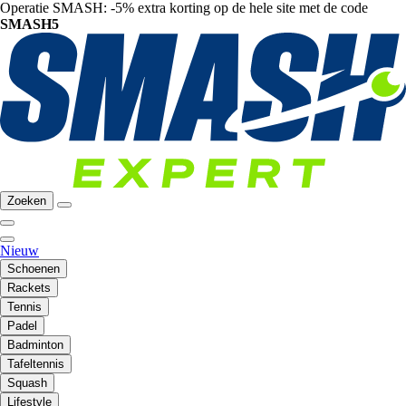
Operatie SMASH: -5% extra korting op de hele site met de code
SMASH5
Zoeken
Nieuw
Schoenen
Rackets
Tennis
Padel
Badminton
Tafeltennis
Squash
Lifestyle