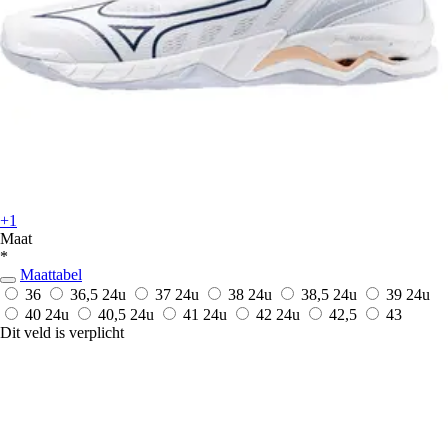
+1
Maat
*
Maattabel
36
36,5
24u
37
24u
38
24u
38,5
24u
39
24u
40
24u
40,5
24u
41
24u
42
24u
42,5
43
Dit veld is verplicht