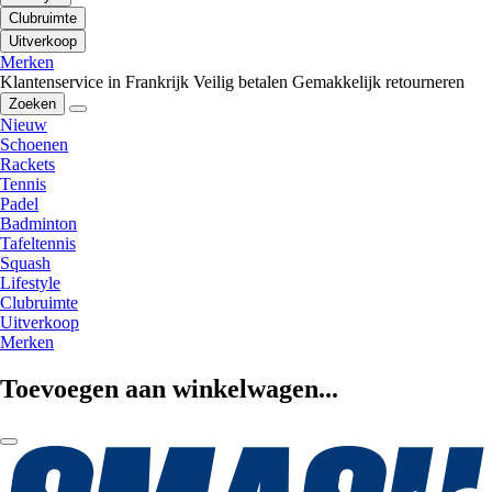
Clubruimte
Uitverkoop
Merken
Klantenservice in Frankrijk
Veilig betalen
Gemakkelijk retourneren
Zoeken
Nieuw
Schoenen
Rackets
Tennis
Padel
Badminton
Tafeltennis
Squash
Lifestyle
Clubruimte
Uitverkoop
Merken
Toevoegen aan winkelwagen...