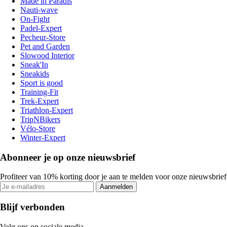
Made in Paradis
Nauti-wave
On-Fight
Padel-Expert
Pecheur-Store
Pet and Garden
Slowood Interior
Sneak'In
Sneakids
Sport is good
Training-Fit
Trek-Expert
Triathlon-Expert
TripNBikers
Vélo-Store
Winter-Expert
Abonneer je op onze nieuwsbrief
Profiteer van 10% korting door je aan te melden voor onze nieuwsbrief
Aanmelden
Blijf verbonden
Volg ons op sociale media