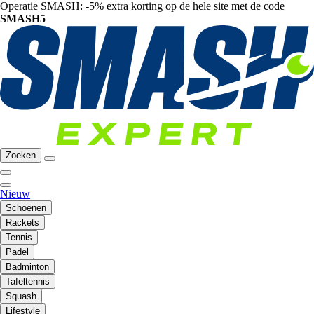
Operatie SMASH: -5% extra korting op de hele site met de code
SMASH5
Zoeken
Nieuw
Schoenen
Rackets
Tennis
Padel
Badminton
Tafeltennis
Squash
Lifestyle