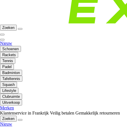
Zoeken
Nieuw
Schoenen
Rackets
Tennis
Padel
Badminton
Tafeltennis
Squash
Lifestyle
Clubruimte
Uitverkoop
Merken
Klantenservice in Frankrijk
Veilig betalen
Gemakkelijk retourneren
Zoeken
Nieuw