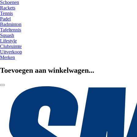
Schoenen
Rackets
Tennis
Padel
Badminton
Tafeltennis
Squash
Lifestyle
Clubruimte
Uitverkoop
Merken
Toevoegen aan winkelwagen...