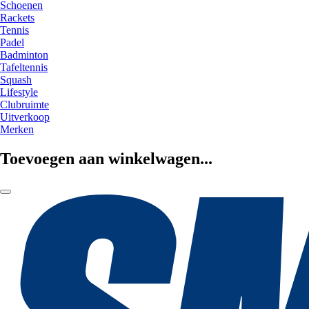
Schoenen
Rackets
Tennis
Padel
Badminton
Tafeltennis
Squash
Lifestyle
Clubruimte
Uitverkoop
Merken
Toevoegen aan winkelwagen...