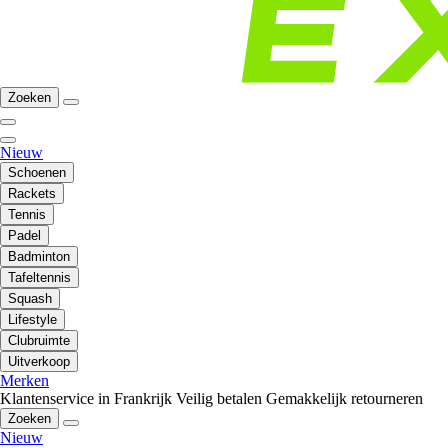
Zoeken
Nieuw
Schoenen
Rackets
Tennis
Padel
Badminton
Tafeltennis
Squash
Lifestyle
Clubruimte
Uitverkoop
Merken
Klantenservice in Frankrijk
Veilig betalen
Gemakkelijk retourneren
Zoeken
Nieuw