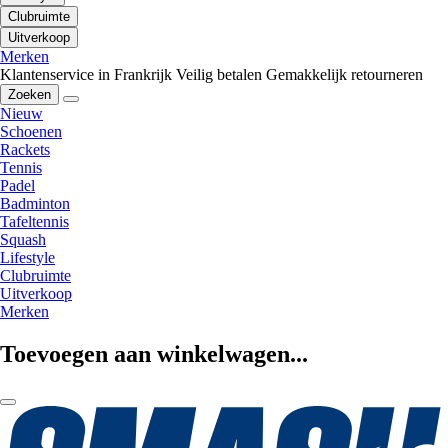
Clubruimte
Uitverkoop
Merken
Klantenservice in Frankrijk
Veilig betalen
Gemakkelijk retourneren
Zoeken
Nieuw
Schoenen
Rackets
Tennis
Padel
Badminton
Tafeltennis
Squash
Lifestyle
Clubruimte
Uitverkoop
Merken
Toevoegen aan winkelwagen...