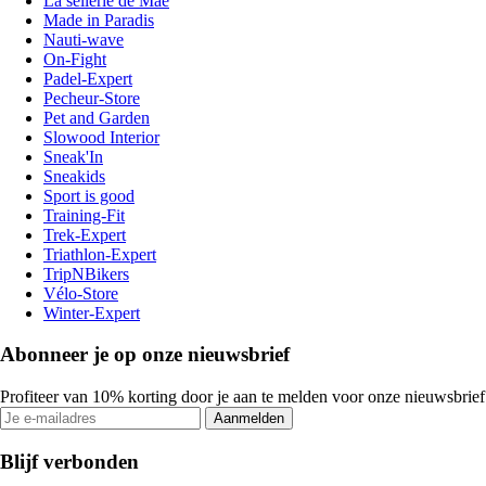
La sellerie de Maé
Made in Paradis
Nauti-wave
On-Fight
Padel-Expert
Pecheur-Store
Pet and Garden
Slowood Interior
Sneak'In
Sneakids
Sport is good
Training-Fit
Trek-Expert
Triathlon-Expert
TripNBikers
Vélo-Store
Winter-Expert
Abonneer je op onze nieuwsbrief
Profiteer van 10% korting door je aan te melden voor onze nieuwsbrief
Aanmelden
Blijf verbonden