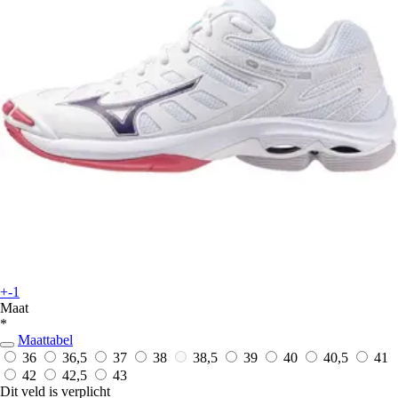
+-1
Maat
*
Maattabel
36
36,5
37
38
38,5
39
40
40,5
41
42
42,5
43
Dit veld is verplicht