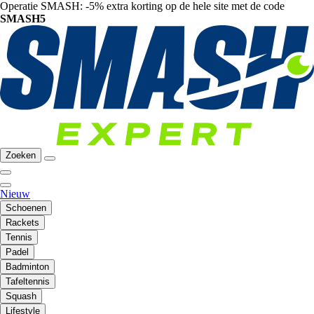
Operatie SMASH: -5% extra korting op de hele site met de code
SMASH5
Zoeken
Nieuw
Schoenen
Rackets
Tennis
Padel
Badminton
Tafeltennis
Squash
Lifestyle