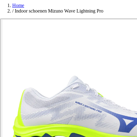
Home
/
Indoor schoenen Mizuno Wave Lightning Pro