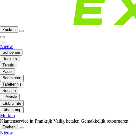
Zoeken
Nieuw
Schoenen
Rackets
Tennis
Padel
Badminton
Tafeltennis
Squash
Lifestyle
Clubruimte
Uitverkoop
Merken
Klantenservice in Frankrijk
Veilig betalen
Gemakkelijk retourneren
Zoeken
Nieuw