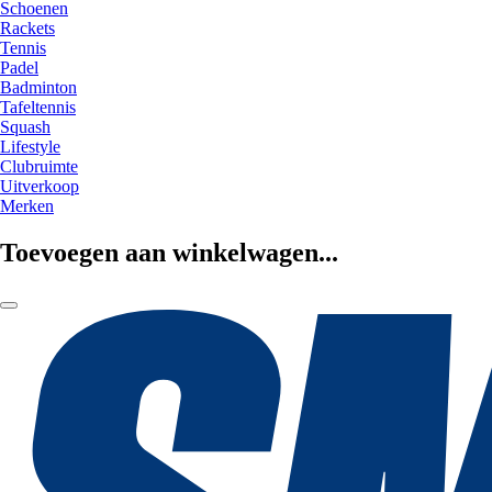
Schoenen
Rackets
Tennis
Padel
Badminton
Tafeltennis
Squash
Lifestyle
Clubruimte
Uitverkoop
Merken
Toevoegen aan winkelwagen...