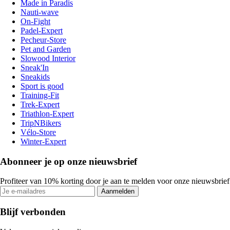
Made in Paradis
Nauti-wave
On-Fight
Padel-Expert
Pecheur-Store
Pet and Garden
Slowood Interior
Sneak'In
Sneakids
Sport is good
Training-Fit
Trek-Expert
Triathlon-Expert
TripNBikers
Vélo-Store
Winter-Expert
Abonneer je op onze nieuwsbrief
Profiteer van 10% korting door je aan te melden voor onze nieuwsbrief
Aanmelden
Blijf verbonden