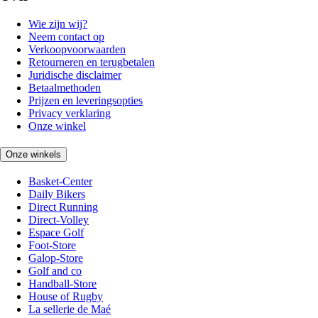
Wie zijn wij?
Neem contact op
Verkoopvoorwaarden
Retourneren en terugbetalen
Juridische disclaimer
Betaalmethoden
Prijzen en leveringsopties
Privacy verklaring
Onze winkel
Onze winkels
Basket-Center
Daily Bikers
Direct Running
Direct-Volley
Espace Golf
Foot-Store
Galop-Store
Golf and co
Handball-Store
House of Rugby
La sellerie de Maé