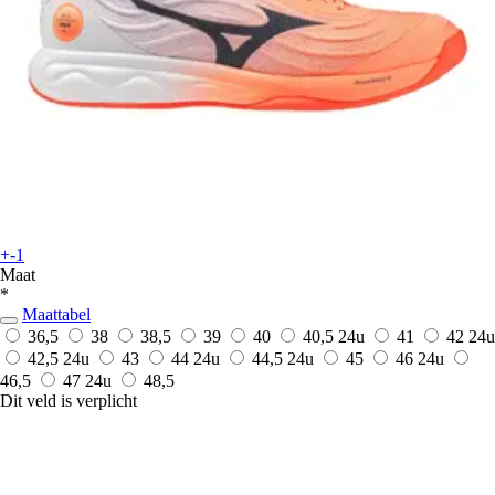
+-1
Maat
*
Maattabel
36,5
38
38,5
39
40
40,5
24u
41
42
24u
42,5
24u
43
44
24u
44,5
24u
45
46
24u
46,5
47
24u
48,5
Dit veld is verplicht