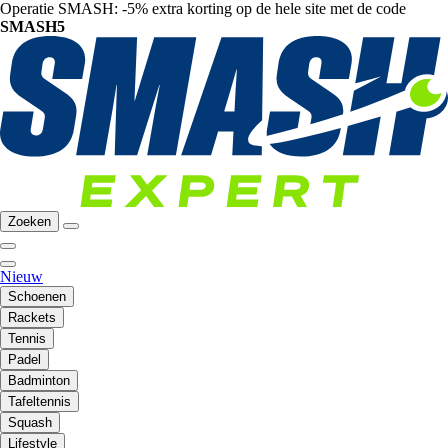
Operatie SMASH: -5% extra korting op de hele site met de code
SMASH5
Zoeken
Nieuw
Schoenen
Rackets
Tennis
Padel
Badminton
Tafeltennis
Squash
Lifestyle