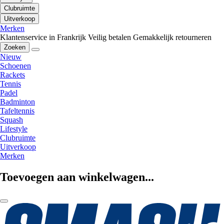
Clubruimte
Uitverkoop
Merken
Klantenservice in Frankrijk
Veilig betalen
Gemakkelijk retourneren
Zoeken
Nieuw
Schoenen
Rackets
Tennis
Padel
Badminton
Tafeltennis
Squash
Lifestyle
Clubruimte
Uitverkoop
Merken
Toevoegen aan winkelwagen...