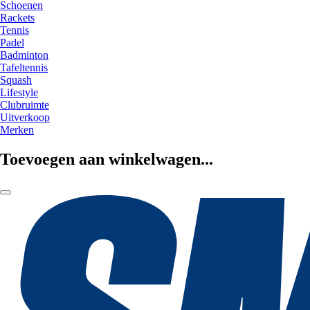
Schoenen
Rackets
Tennis
Padel
Badminton
Tafeltennis
Squash
Lifestyle
Clubruimte
Uitverkoop
Merken
Toevoegen aan winkelwagen...