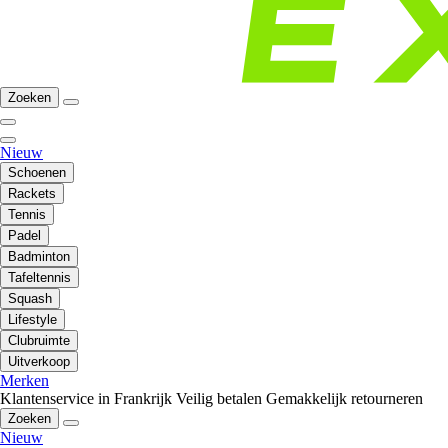
Zoeken
Nieuw
Schoenen
Rackets
Tennis
Padel
Badminton
Tafeltennis
Squash
Lifestyle
Clubruimte
Uitverkoop
Merken
Klantenservice in Frankrijk
Veilig betalen
Gemakkelijk retourneren
Zoeken
Nieuw