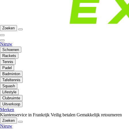
Zoeken
Nieuw
Schoenen
Rackets
Tennis
Padel
Badminton
Tafeltennis
Squash
Lifestyle
Clubruimte
Uitverkoop
Merken
Klantenservice in Frankrijk
Veilig betalen
Gemakkelijk retourneren
Zoeken
Nieuw