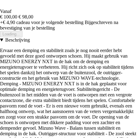
Vanaf
€ 100,00
€ 98,00
+€ 4,90
cadeau voor je volgende bestelling
Bijgeschreven na
bevestiging van je bestelling
Loading...
Beschrijving
Ervaar een demping en stabiliteit zoals je nog nooit eerder hebt
gevoeld met deze goed ontworpen schoen. Hij maakt gebruik van
MIZUNO ENERZY NXT in de hak om de demping en
energieterugvoer te verbeteren. Hij richt zich ook op stabiliteit tijdens
het spelen dankzij het ontwerp van de buitenzool, de outrigger-
constructie en het gebruik van MIZUNO WAVE-technologie.
Demping - MIZUNO ENERZY NXT is in de hak geplaatst voor
optimale demping en energieterugvoer. Stabiliteitsgericht - De
buitenzool in het midden van de voet is ontworpen met een vergrote
contactzone, die extra stabiliteit biedt tijdens het spelen. Comfortabele
pasvorm rond de voet - Er is een nieuwe vorm gebruikt, evenals een
halfhoog ontwerp, wat het aansnoeren van de veters vergemakkelijkt
en zorgt voor een strakke pasvorm om de voet. De opening van de
schoen is ontworpen met dikkere padding voor een zachter en
dempender gevoel. Mizuno Wave - Balans tussen stabiliteit en
demping in de hak. Outrigger-structuur voor stabiliteit - De zool steekt