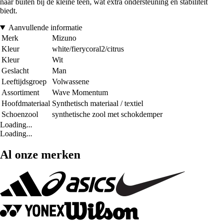
naar buiten bij de kleine teen, wat extra ondersteuning en stabiliteit
biedt.
Aanvullende informatie
Merk
Mizuno
Kleur
white/fierycoral2/citrus
Kleur
Wit
Geslacht
Man
Leeftijdsgroep
Volwassene
Assortiment
Wave Momentum
Hoofdmateriaal
Synthetisch materiaal / textiel
Schoenzool
synthetische zool met schokdemper
Loading...
Loading...
Al onze merken