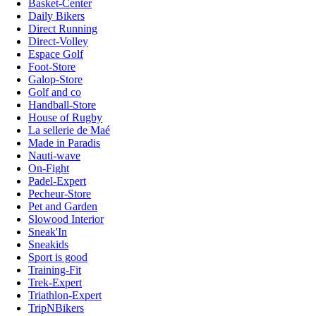
Basket-Center
Daily Bikers
Direct Running
Direct-Volley
Espace Golf
Foot-Store
Galop-Store
Golf and co
Handball-Store
House of Rugby
La sellerie de Maé
Made in Paradis
Nauti-wave
On-Fight
Padel-Expert
Pecheur-Store
Pet and Garden
Slowood Interior
Sneak'In
Sneakids
Sport is good
Training-Fit
Trek-Expert
Triathlon-Expert
TripNBikers