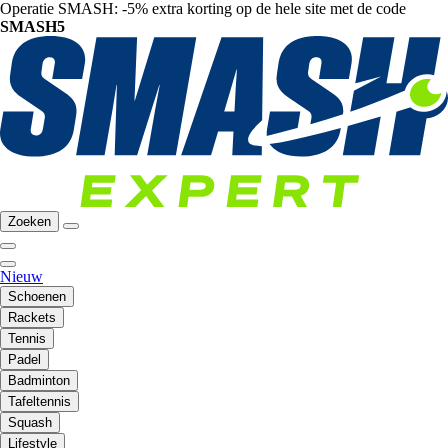
Operatie SMASH: -5% extra korting op de hele site met de code
SMASH5
Zoeken
Nieuw
Schoenen
Rackets
Tennis
Padel
Badminton
Tafeltennis
Squash
Lifestyle