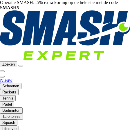
Operatie SMASH: -5% extra korting op de hele site met de code
SMASH5
Zoeken
Nieuw
Schoenen
Rackets
Tennis
Padel
Badminton
Tafeltennis
Squash
Lifestyle