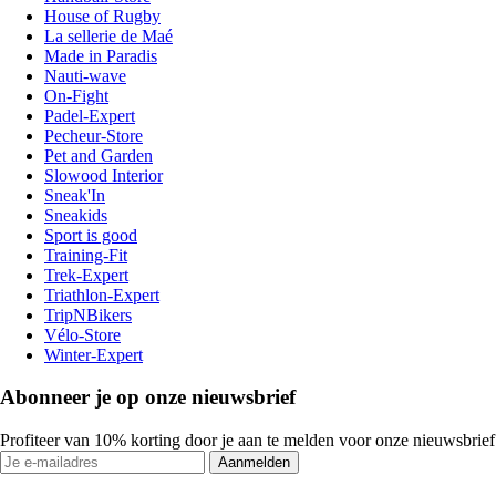
House of Rugby
La sellerie de Maé
Made in Paradis
Nauti-wave
On-Fight
Padel-Expert
Pecheur-Store
Pet and Garden
Slowood Interior
Sneak'In
Sneakids
Sport is good
Training-Fit
Trek-Expert
Triathlon-Expert
TripNBikers
Vélo-Store
Winter-Expert
Abonneer je op onze nieuwsbrief
Profiteer van 10% korting door je aan te melden voor onze nieuwsbrief
Aanmelden