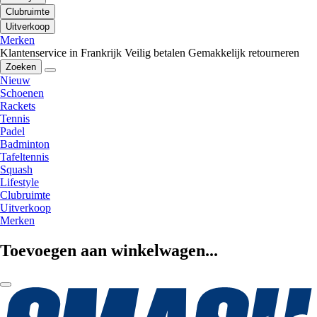
Clubruimte
Uitverkoop
Merken
Klantenservice in Frankrijk
Veilig betalen
Gemakkelijk retourneren
Zoeken
Nieuw
Schoenen
Rackets
Tennis
Padel
Badminton
Tafeltennis
Squash
Lifestyle
Clubruimte
Uitverkoop
Merken
Toevoegen aan winkelwagen...