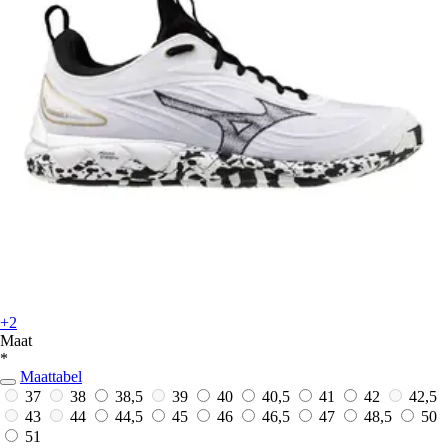
+2
Maat
*
Maattabel
37
38
38,5
39
40
40,5
41
42
42,5
43
44
44,5
45
46
46,5
47
48,5
50
51